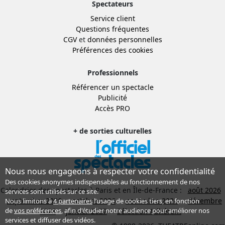
Spectateurs
Service client
Questions fréquentes
CGV
et
données personnelles
Préférences des cookies
Professionnels
Référencer un spectacle
Publicité
Accès PRO
+ de sorties culturelles
Nous nous engageons à respecter votre confidentialité
Des cookies anonymes indispensables au fonctionnement de nos
Calendrier des spectacles à Paris et en Île-de-France :
août 2026
services sont utilisés sur ce site.
septembre 2026
octobre 2026
novembre 2026
décembre
Nous limitons à
4 partenaires
l’usage de cookies tiers, en fonction
de
vos préférences
, afin d'étudier notre audience pour améliorer nos
2026
janvier 2027
Sélection Adhérent
services et diffuser des vidéos.