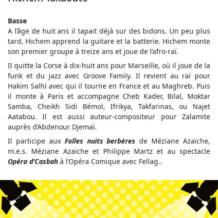
Basse
A l’âge de huit ans il tapait déjà sur des bidons. Un peu plus
tard, Hichem apprend la guitare et la batterie. Hichem monte
son premier groupe à treize ans et joue de l’afro-raï.
Il quitte la Corse à dix-huit ans pour Marseille, où il joue de la
funk et du jazz avec Groove Family. Il revient au raï pour
Hakim Salhi avec qui il tourne en France et au Maghreb. Puis
il monte à Paris et accompagne Cheb Kader, Bilal, Moktar
Samba, Cheikh Sidi Bémol, Ifrikya, Takfarinas, ou Najet
Aatabou. Il est aussi auteur-compositeur pour Zalamite
auprès d’Abdenour Djemaï.
Il participe aux
Folles nuits berbères
de Méziane Azaïche,
m.e.s. Méziane Azaïche et Philippe Martz et au spectacle
Opéra d’Casbah
à l’Opéra Comique avec Fellag..