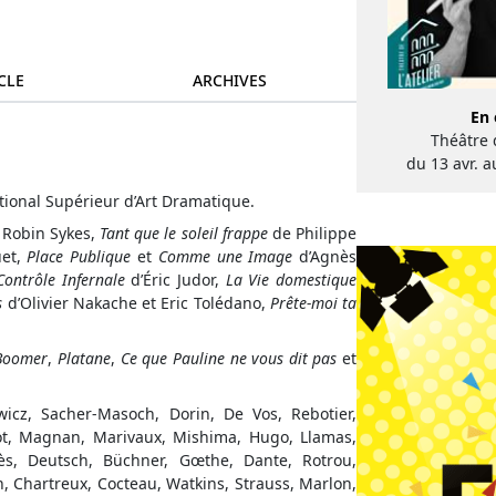
CLE
ARCHIVES
En
Théâtre d
du 13 avr. 
ional Supérieur d’Art Dramatique.
 Robin Sykes,
Tant que le soleil frappe
de Philippe
uet,
Place Publique
et
Comme une Image
d’Agnès
Contrôle Infernale
d’Éric Judor,
La Vie domestique
s
d’Olivier Nakache et Eric Tolédano,
Prête-moi ta
.
Boomer
,
Platane
,
Ce que Pauline ne vous dit pas
et
wicz, Sacher-Masoch, Dorin, De Vos, Rebotier,
cot, Magnan, Marivaux, Mishima, Hugo, Llamas,
rès, Deutsch, Büchner, Gœthe, Dante, Rotrou,
in, Chartreux, Cocteau, Watkins, Strauss, Marlon,