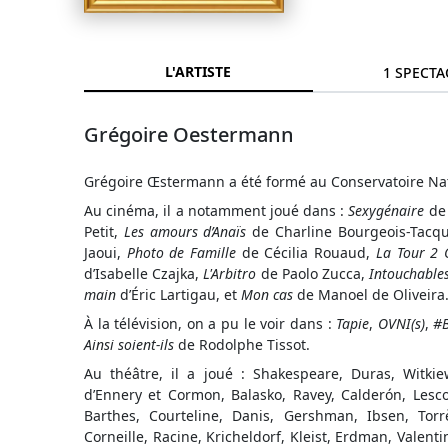
L'ARTISTE
1 SPECTA
Grégoire Oestermann
Grégoire Œstermann a été formé au Conservatoire Nat
Au cinéma, il a notamment joué dans :
Sexygénaire
de
Petit,
Les amours d’Anaïs
de Charline Bourgeois-Tacq
Jaoui,
Photo de Famille
de Cécilia Rouaud,
La Tour 2 
d’Isabelle Czajka,
L'Arbitro
de Paolo Zucca,
Intouchable
main
d’Éric Lartigau, et
Mon cas
de Manoel de Oliveira
À la télévision, on a pu le voir dans :
Tapie
,
OVNI(s)
,
#
Ainsi soient-ils
de Rodolphe Tissot.
Au théâtre, il a joué : Shakespeare, Duras, Witkie
d’Ennery et Cormon, Balasko, Ravey, Calderón, Les
Barthes, Courteline, Danis, Gershman, Ibsen, Tor
Corneille, Racine, Kricheldorf, Kleist, Erdman, Valent