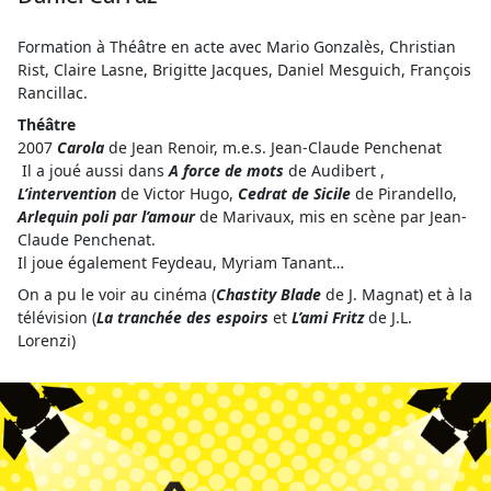
Formation à Théâtre en acte avec Mario Gonzalès, Christian
Rist, Claire Lasne, Brigitte Jacques, Daniel Mesguich, François
Rancillac.
Théâtre
2007
Carola
de Jean Renoir, m.e.s. Jean-Claude Penchenat
Il a joué aussi dans
A force de mots
de Audibert ,
L’intervention
de Victor Hugo,
Cedrat de Sicile
de Pirandello,
Arlequin poli par l’amour
de Marivaux, mis en scène par Jean-
Claude Penchenat.
Il joue également Feydeau, Myriam Tanant…
On a pu le voir au cinéma (
Chastity Blade
de J. Magnat) et à la
télévision (
La tranchée des espoirs
et
L’ami Fritz
de J.L.
Lorenzi)