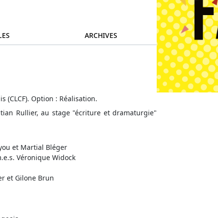
LES
ARCHIVES
s (CLCF). Option : Réalisation.
stian Rullier, au stage "écriture et dramaturgie"
ou et Martial Bléger
m.e.s. Véronique Widock
er et Gilone Brun