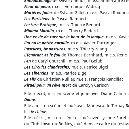
Embouteillage
de Sylvie Chenus, m.e.s. Anne-Laure Li
Fleur de peau
, m.e.s. Véronique Widocq
Matières folles
de Sylvain Gillet, m.e.s. Pascal Roigne
Les Parisiens
de Pascal Rambert
Lecture Pratique
, m.e.s. Thierry Bedard
Minima Moralia
, m.e.s. Thierry Bedard
Une envie de tuer sur le bout de la langue
, m.e.s. Xavi
lim ou la petite entaille
, m.e.s. Xavier Durringer
Postures, Impostures
, m.e.s. Thierry Niang
L’Ignorant et le fou
de Thomas Bernhard, m.e.s. René-
Fen
de Caryl Churchill, m.e.s. Paul Golub
Les Circuits clandestins
, m.e.s. Patrice Bigel
Les Libertins
, m.e.s. Patrice Bigel
Le Fils
de Christian Rullier, m.e.s. François Rancillac
Rituel pour un rêve mort
de Carolyn Carlson
Elle a écrit, mis en scène et joué avec Diane Calma 
Dame
.
Elle a mis en scène et joué avec Manesca de Ternay
D
les
Je t'aime
.
Elle a écrit, mis en scène et joué avec Lysiane Sarel
du Club Loisir du Bd Ney, joué dans le cadre du festiva