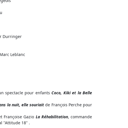
égeois
au
er Durringer
Marc Leblanc
un spectacle pour enfants
Coco, Kiki et la Belle
ans la nuit, elle souriait
de François Perche pour
 et Françoise Gazio
La Réhabilitation
, commande
l "Attitude 18" .