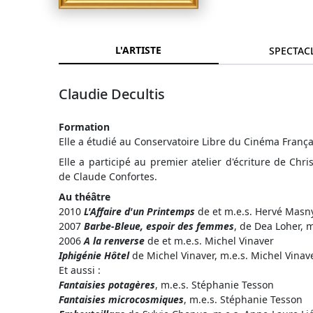
L'ARTISTE
SPECTAC
Claudie Decultis
Formation
Elle a étudié au Conservatoire Libre du Cinéma Françai
Elle a participé au premier atelier d'écriture de Chri
de Claude Confortes.
Au théâtre
2010
L'Affaire d'un Printemps
de et m.e.s. Hervé Masny
2007
Barbe-Bleue, espoir des femmes
, de Dea Loher, 
2006
A la renverse
de et m.e.s. Michel Vinaver
Iphigénie Hôtel
de Michel Vinaver, m.e.s. Michel Vinav
Et aussi :
Fantaisies potagères
, m.e.s. Stéphanie Tesson
Fantaisies microcosmiques
, m.e.s. Stéphanie Tesson