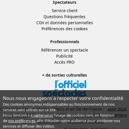
Spectateurs
Service client
Questions fréquentes
CGV
et
données personnelles
Préférences des cookies
Professionnels
Référencer un spectacle
Publicité
Accès PRO
+ de sorties culturelles
Nous nous engageons à respecter votre confidentialité
Des cookies anonymes indispensables au fonctionnement de nos
Calendrier des spectacles à Paris et en Île-de-France :
août 2026
services sont utilisés sur ce site.
septembre 2026
octobre 2026
novembre 2026
décembre
Nous limitons à
4 partenaires
l’usage de cookies tiers, en fonction
de
vos préférences
, afin d'étudier notre audience pour améliorer nos
2026
janvier 2027
Sélection Adhérent
services et diffuser des vidéos.