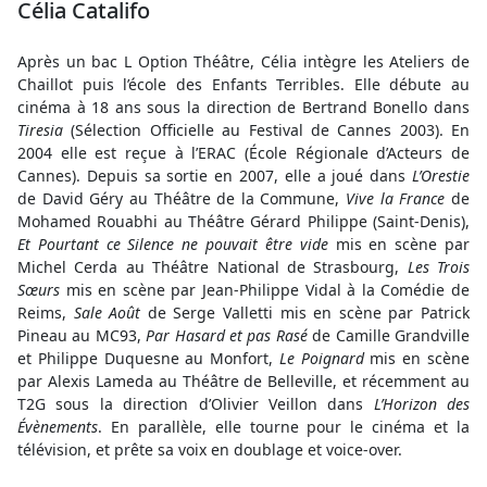
Célia Catalifo
Après un bac L Option Théâtre, Célia intègre les Ateliers de
Chaillot puis l’école des Enfants Terribles. Elle débute au
cinéma à 18 ans sous la direction de Bertrand Bonello dans
Tiresia
(Sélection Officielle au Festival de Cannes 2003). En
2004 elle est reçue à l’ERAC (École Régionale d’Acteurs de
Cannes). Depuis sa sortie en 2007, elle a joué dans
L’Orestie
de David Géry au Théâtre de la Commune,
Vive la France
de
Mohamed Rouabhi au Théâtre Gérard Philippe (Saint-Denis),
Et Pourtant ce Silence ne pouvait être vide
mis en scène par
Michel Cerda au Théâtre National de Strasbourg,
Les Trois
Sœurs
mis en scène par Jean-Philippe Vidal à la Comédie de
Reims,
Sale Août
de Serge Valletti mis en scène par Patrick
Pineau au MC93,
Par Hasard et pas Rasé
de Camille Grandville
et Philippe Duquesne au Monfort,
Le Poignard
mis en scène
par Alexis Lameda au Théâtre de Belleville, et récemment au
T2G sous la direction d’Olivier Veillon dans
L’Horizon des
Évènements
. En parallèle, elle tourne pour le cinéma et la
télévision, et prête sa voix en doublage et voice-over.