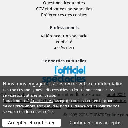
Questions fréquentes
CGV
et
données personnelles
Préférences des cookies
Professionnels
Référencer un spectacle
Publicité
Accès PRO
+ de sorties culturelles
Nous nous engageons à respecter votre confidentialité
Des cookies anonymes indispensables au fonctionnement de nos
Calendrier des spectacles à Paris et en Île-de-France :
août 2026
services sont utilisés sur ce site.
septembre 2026
octobre 2026
novembre 2026
décembre
Nous limitons à
4 partenaires
l’usage de cookies tiers, en fonction
de
vos préférences
, afin d'étudier notre audience pour améliorer nos
2026
janvier 2027
Sélection Adhérent
services et diffuser des vidéos.
© 1998-2026, THEATREonline.com
Accepter et continuer
Continuer sans accepter