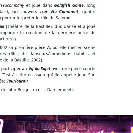
eedcompany
et joue dans
Goldfish Game
, long
 tard, Jan Lauwers crée
No Comment
, quatre
 pour interpréter le rôle de Salomé.
one
(Théâtre de la Bastille), duo dansé et a joué
compagne la création de la dernière pièce de
cteur(s).
 2002 sa première pièce
A
, où elle met en scène
res rôles de danseurs/comédiens habiles et
de la Bastille, 2002).
e participer au
Vif du Sujet
avec une pièce courte
. C’est à cette occasion qu’elle appelle Jone San
rète
Tourlourou
.
de John Berger, m.e.s . Dan Jemmett.