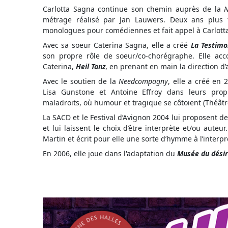
Carlotta Sagna continue son chemin auprès de la
N
métrage réalisé par Jan Lauwers. Deux ans plus
monologues pour comédiennes et fait appel à Carlotta
Avec sa soeur Caterina Sagna, elle a créé
La Testim
son propre rôle de soeur/co-chorégraphe. Elle ac
Caterina,
Heil Tanz
, en prenant en main la direction d’a
Avec le soutien de la
Needcompagny
, elle a créé en
Lisa Gunstone et Antoine Effroy dans leurs prop
maladroits, où humour et tragique se côtoient (Théâtre 
La SACD et le Festival d’Avignon 2004 lui proposent d
et lui laissent le choix d’être interprète et/ou auteur
Martin et écrit pour elle une sorte d’hymme à l’interp
En 2006, elle joue dans l'adaptation du
Musée du désir