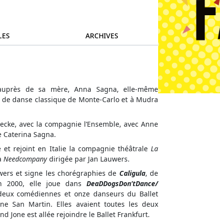
LES
ARCHIVES
 auprès de sa mère, Anna Sagna, elle-même
e de danse classique de Monte-Carlo et à Mudra
oecke, avec la compagnie l’Ensemble, avec Anne
e Caterina Sagna.
e et rejoint en Italie la compagnie théâtrale
La
la
Needcompany
dirigée par Jan Lauwers.
uwers et signe les chorégraphies de
Caligula
, de
n 2000, elle joue dans
DeaDDogsDon’tDance/
 deux comédiennes et onze danseurs du Ballet
Jone San Martin. Elles avaient toutes les deux
 Jone est allée rejoindre le Ballet Frankfurt.