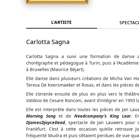
L'ARTISTE
SPECTAC
Carlotta Sagna
Carlotta Sagna a suivi une formation de danse
chorégraphe et pédagogue à Turin, puis à l’Académi
à Bruxelles (Maurice Béjart).
Elle danse dans plusieurs créations de Micha Van H
Teresa De Keersmaeker et Rosas, et dans les pièces d
Elle s’oriente ensuite de plus en plus vers le théâtr
Valdoca
de Cesare Ronconi, avant d’intégrer en 1993 
Elle est interprète dans toutes les pièces de Jan La
Morning Song
et de
Needcompany’s King Lear
. E
DjamesDjoyceDead
, spectacle de Jan Lauwers pour
Frankfurt. C’est à cette occasion qu’elle retrouve 
fréquenté Mudra et puis s’étaient perdues de vue quand