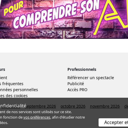
urs
Professionnels
ient
Référencer un spectacle
s fréquentes
Publicité
nnées personnelles
Accès PRO
es des cookies
fidentialité
août 2026
septembre 2026
octobre 2026
novembre 2026
d
de nos services sont utilisés sur ce site.
en fonction de
vos préférences
, afin d'étudier notre
Accepter e
déos.