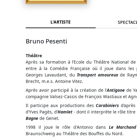
L'ARTISTE
SPECTAC
Bruno Pesenti
Théâtre
Après sa formation à l’Ecole du Théâtre National de C
entre à la Comédie Française où il joue dans les
Georges Lavaudant, du
Transport amoureux
de Raym
Brecht, m.e.s. Antoine Vitez.
Après avoir participé à la création de l’
Antigone
de Ya
compagnie Valsez-Cassis de François Wastiaux et Agnè
Il participe aux productions des
Carabiniers
d’après
d’Yves Pagès, d’
Hamlet
- dont il interprète le rôle titr
Bagne
de Genet.
1998 il joue le rôle d'Antonio dans
Le Marchan
Braunschweig au Théâtre des Bouffes du Nord.