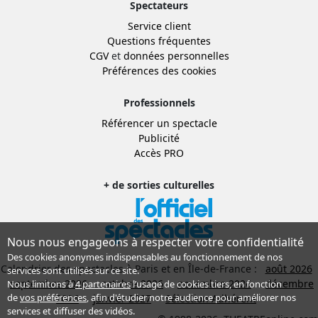
Spectateurs
Service client
Questions fréquentes
CGV
et
données personnelles
Préférences des cookies
Professionnels
Référencer un spectacle
Publicité
Accès PRO
+ de sorties culturelles
Nous nous engageons à respecter votre confidentialité
Des cookies anonymes indispensables au fonctionnement de nos
Calendrier des spectacles à Paris et en Île-de-France :
août 2026
services sont utilisés sur ce site.
septembre 2026
octobre 2026
novembre 2026
décembre
Nous limitons à
4 partenaires
l’usage de cookies tiers, en fonction
de
vos préférences
, afin d'étudier notre audience pour améliorer nos
2026
janvier 2027
Sélection Adhérent
services et diffuser des vidéos.