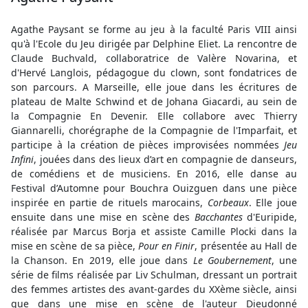
Agathe Paysant se forme au jeu à la faculté Paris VIII ainsi
qu'à l'Ecole du Jeu dirigée par Delphine Eliet. La rencontre de
Claude Buchvald, collaboratrice de Valère Novarina, et
d'Hervé Langlois, pédagogue du clown, sont fondatrices de
son parcours. A Marseille, elle joue dans les écritures de
plateau de Malte Schwind et de Johana Giacardi, au sein de
la Compagnie En Devenir. Elle collabore avec Thierry
Giannarelli, chorégraphe de la Compagnie de l'Imparfait, et
participe à la création de pièces improvisées nommées
Jeu
Infini
, jouées dans des lieux d’art en compagnie de danseurs,
de comédiens et de musiciens. En 2016, elle danse au
Festival d’Automne pour Bouchra Ouizguen dans une pièce
inspirée en partie de rituels marocains,
Corbeaux
. Elle joue
ensuite dans une mise en scène des
Bacchantes
d'Euripide,
réalisée par Marcus Borja et assiste Camille Plocki dans la
mise en scène de sa pièce,
Pour en Finir
, présentée au Hall de
la Chanson. En 2019, elle joue dans
Le Goubernement
, une
série de films réalisée par Liv Schulman, dressant un portrait
des femmes artistes des avant-gardes du XXème siècle, ainsi
que dans une mise en scène de l'auteur Dieudonné