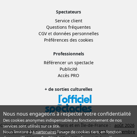
Spectateurs
Service client
Questions fréquentes
CGV
et
données personnelles
Préférences des cookies
Professionnels
Référencer un spectacle
Publicité
Accès PRO
+ de sorties culturelles
Nous nous engageons à respecter votre confidentialité
Des cookies anonymes indispensables au fonctionnement de nos
Calendrier des spectacles à Paris et en Île-de-France :
août 2026
services sont utilisés sur ce site.
septembre 2026
octobre 2026
novembre 2026
décembre
Nous limitons à
4 partenaires
l’usage de cookies tiers, en fonction