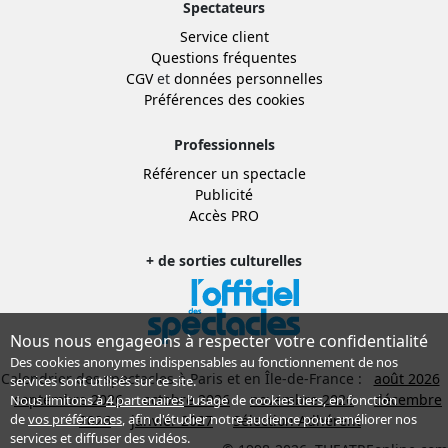
Spectateurs
Service client
Questions fréquentes
CGV
et
données personnelles
Préférences des cookies
Professionnels
Référencer un spectacle
Publicité
Accès PRO
+ de sorties culturelles
Nous nous engageons à respecter votre confidentialité
Des cookies anonymes indispensables au fonctionnement de nos
Calendrier des spectacles à Paris et en Île-de-France :
août 2026
services sont utilisés sur ce site.
septembre 2026
octobre 2026
novembre 2026
décembre
Nous limitons à
4 partenaires
l’usage de cookies tiers, en fonction
de
vos préférences
, afin d'étudier notre audience pour améliorer nos
2026
janvier 2027
Sélection Adhérent
services et diffuser des vidéos.