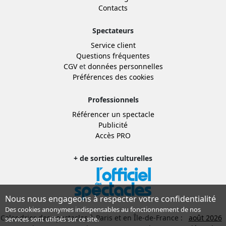
Contacts
Spectateurs
Service client
Questions fréquentes
CGV
et
données personnelles
Préférences des cookies
Professionnels
Référencer un spectacle
Publicité
Accès PRO
+ de sorties culturelles
Nous nous engageons à respecter votre confidentialité
Des cookies anonymes indispensables au fonctionnement de nos
Calendrier des spectacles à Paris et en Île-de-France :
août 2026
services sont utilisés sur ce site.