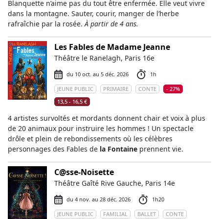
Blanquette n’aime pas du tout être enfermée. Elle veut vivre
dans la montagne. Sauter, courir, manger de l’herbe
rafraîchie par la rosée.
À partir de 4 ans.
Les Fables de Madame Jeanne
Théâtre le Ranelagh, Paris 16e
du 10 oct. au 5 déc. 2026
1h
JEUNE PUBLIC
PRIMAIRE
CONTE
- 27%
13,5 - 16,5 €
4 artistes survoltés et mordants donnent chair et voix à plus
de 20 animaux pour instruire les hommes ! Un spectacle
drôle et plein de rebondissements où les célèbres
personnages des Fables de
la Fontaine
prennent vie.
C@sse-Noisette
Théâtre Gaîté Rive Gauche, Paris 14e
du 4 nov. au 28 déc. 2026
1h20
JEUNE PUBLIC
FAMILIAL
BALLET
CONTE