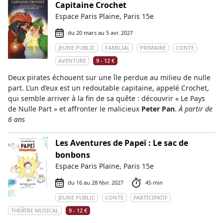
Capitaine Crochet
Espace Paris Plaine, Paris 15e
du 20 mars au 5 avr. 2027
JEUNE PUBLIC
FAMILIAL
PRIMAIRE
CONTE
AVENTURE
9 - 12 €
Deux pirates échouent sur une île perdue au milieu de nulle
part. L’un d’eux est un redoutable capitaine, appelé Crochet,
qui semble arriver à la fin de sa quête : découvrir « Le Pays
de Nulle Part » et affronter le malicieux
Peter Pan
.
À partir de
6 ans
Les Aventures de Papeï : Le sac de
bonbons
Espace Paris Plaine, Paris 15e
du 16 au 28 févr. 2027
45 min
JEUNE PUBLIC
CONTE
PARTICIPATIF
THÉÂTRE MUSICAL
9 - 12 €