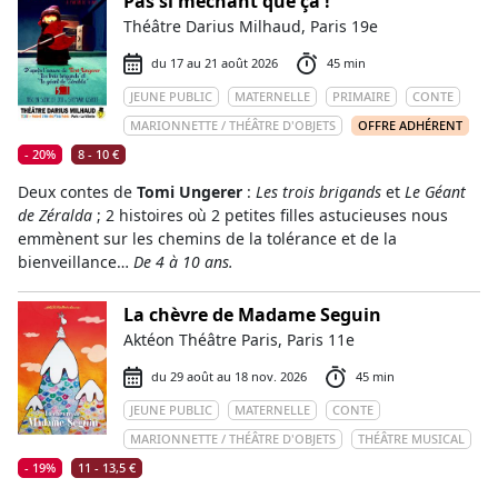
Pas si méchant que ça !
Théâtre Darius Milhaud, Paris 19e
du 17 au 21 août 2026
45 min
JEUNE PUBLIC
MATERNELLE
PRIMAIRE
CONTE
MARIONNETTE / THÉÂTRE D'OBJETS
OFFRE ADHÉRENT
- 20%
8 - 10 €
Deux contes de
Tomi Ungerer
:
Les trois brigands
et
Le Géant
de Zéralda
; 2 histoires où 2 petites filles astucieuses nous
emmènent sur les chemins de la tolérance et de la
bienveillance…
De 4 à 10 ans.
La chèvre de Madame Seguin
Aktéon Théâtre Paris, Paris 11e
du 29 août au 18 nov. 2026
45 min
JEUNE PUBLIC
MATERNELLE
CONTE
MARIONNETTE / THÉÂTRE D'OBJETS
THÉÂTRE MUSICAL
- 19%
11 - 13,5 €