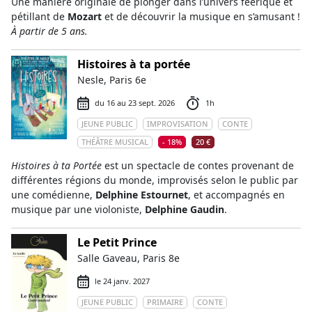
Une manière originale de plonger dans l’univers féerique et
pétillant de
Mozart
et de découvrir la musique en s’amusant !
À partir de 5 ans.
Histoires à ta portée
Nesle, Paris 6e
du 16 au 23 sept. 2026
1h
JEUNE PUBLIC
IMPROVISATION
CONTE
THÉÂTRE MUSICAL
- 18%
20 €
Histoires à ta Portée
est un spectacle de contes provenant de
différentes régions du monde, improvisés selon le public par
une comédienne,
Delphine Estournet
, et accompagnés en
musique par une violoniste,
Delphine Gaudin
.
Le Petit Prince
Salle Gaveau, Paris 8e
le 24 janv. 2027
JEUNE PUBLIC
PRIMAIRE
CONTE