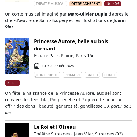
THÉÂTRE MUSICAL
OFFRE ADHÉRENT
10 - 40 €
Un conte musical imaginé par
Marc-Olivier Dupin
d'après le
chef-d'œuvre de Saint-Exupéry et les illustrations de
Joann
Sfar
.
Princesse Aurore, belle au bois
dormant
Espace Paris Plaine, Paris 15e
du 9 au 27 déc. 2026
JEUNE PUBLIC
PRIMAIRE
BALLET
CONTE
9 - 12 €
On fête la naissance de la Princesse Aurore, auquel sont
conviées les fées Lila, Pimprenelle et Pâquerette pour lui
offrir des dons : beauté, générosité, gentillesse...
À partir de 5
ans
Le Roi et l'Oiseau
Théâtre Suresnes - Jean Vilar, Suresnes (92)