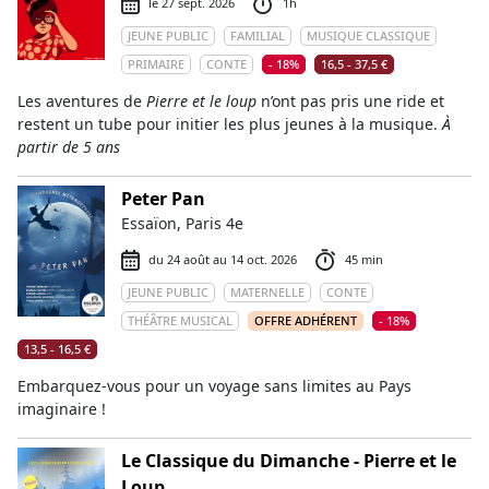
le 27 sept. 2026
1h
JEUNE PUBLIC
FAMILIAL
MUSIQUE CLASSIQUE
PRIMAIRE
CONTE
- 18%
16,5 - 37,5 €
Les aventures de
Pierre et le loup
n’ont pas pris une ride et
restent un tube pour initier les plus jeunes à la musique.
À
partir de 5 ans
Peter Pan
Essaïon, Paris 4e
du 24 août au 14 oct. 2026
45 min
JEUNE PUBLIC
MATERNELLE
CONTE
THÉÂTRE MUSICAL
OFFRE ADHÉRENT
- 18%
13,5 - 16,5 €
Embarquez-vous pour un voyage sans limites au Pays
imaginaire !
Le Classique du Dimanche - Pierre et le
Loup