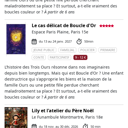
maladroitement sa place ? Et surtout, a-t-elle vraiment des
boucles couleur or ?
À partir de 6 ans
Le cas délicat de Boucle d'Or
Espace Paris Plaine, Paris 15e
du 13 au 24 janv. 2027
50min
JEUNE PUBLIC
FAMILIAL
POLICIER
PRIMAIRE
CONTE
PARTICIPATIF
9 - 12 €
L’histoire des Trois Ours résonne dans nos imaginaires
depuis bien longtemps. Mais qui est Boucle d’Or ? Une enfant
destructrice qui s'approprie les biens et la maison de la
famille Ours ou une petite fille perdue cherchant
maladroitement sa place ? Et surtout, a-t-elle vraiment des
boucles couleur or ?
À partir de 6 ans
Lily et l'atelier du Père Noël
Le Funambule Montmartre, Paris 18e
du 18 nov. au 30 déc. 2026
50 min