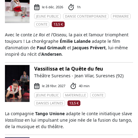
le 6 déc. 2026
1h
JEUNE PUBLIC
DANSE CONTEMPORAINE
PRIMAIRE
CONTE
13,5 €
Avec le conte
Le Roi et l’Oiseau
, la paix et l’amour triomphent
toujours ! La chorégraphe
Émilie Lalande
adapte le film
d’animation de
Paul Grimault
et
Jacques Prévert
, lui-même
inspiré du récit d’
Andersen
.
Vassilissa et la Quête du feu
Théâtre Suresnes - Jean Vilar, Suresnes (92)
le 28 févr. 2027
40 min
JEUNE PUBLIC
MATERNELLE
CONTE
DANSES LATINES
13,5 €
La compagnie
Tango Unione
adapte le conte initiatique slave
Vassilissa
en lui impulsant une joie née de la fusion du tango,
de la musique et du théâtre.