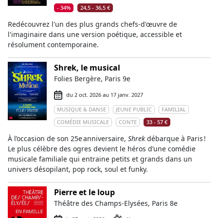
- 34%
24,5 - 36,5 €
Redécouvrez l'un des plus grands chefs-d'œuvre de
l'imaginaire dans une version poétique, accessible et
résolument contemporaine.
Shrek, le musical
Folies Bergère, Paris 9e
du 2 oct. 2026 au 17 janv. 2027
MUSIQUE & DANSE
JEUNE PUBLIC
FAMILIAL
COMÉDIE MUSICALE
CONTE
33 - 57 €
À l’occasion de son 25e anniversaire,
Shrek
débarque à Paris !
Le plus célèbre des ogres devient le héros d’une comédie
musicale familiale qui entraine petits et grands dans un
univers désopilant, pop rock, soul et funky.
Pierre et le loup
Théâtre des Champs-Elysées, Paris 8e