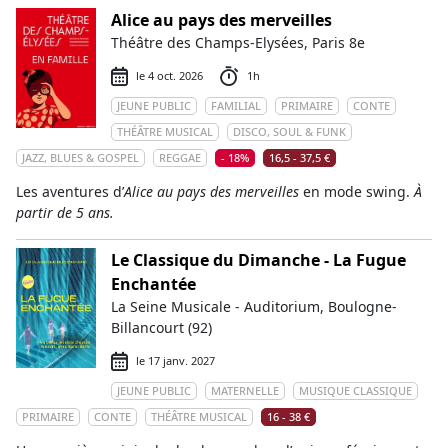
Alice au pays des merveilles
Théâtre des Champs-Elysées, Paris 8e
le 4 oct. 2026
1h
JEUNE PUBLIC
FAMILIAL
PRIMAIRE
CONTE
THÉÂTRE MUSICAL
DISCO, SOUL & FUNK
JAZZ, BLUES & GOSPEL
REGGAE
- 18%
16,5 - 37,5 €
Les aventures d’
Alice au pays des merveilles
en mode swing.
À
partir de 5 ans.
Le Classique du Dimanche - La Fugue
Enchantée
La Seine Musicale - Auditorium, Boulogne-
Billancourt (92)
le 17 janv. 2027
JEUNE PUBLIC
MATERNELLE
MUSIQUE CLASSIQUE
PRIMAIRE
CONTE
THÉÂTRE MUSICAL
16 - 38 €