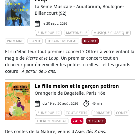
La Seine Musicale - Auditorium, Boulogne-
Billancourt (92)
le 20 sept. 2026
JEUNE PUBLIC
MATERNELLE
MUSIQUE CLASSIQUE
PRIMAIRE
CONTE
THÉÂTRE MUSICAL
16 - 38 €
Et si c’était leur tout premier concert ? Offrez à votre enfant la
magie de
Pierre et le Loup
. Un premier concert tout en
douceur pour émerveiller les petites oreilles… et les grands
cœurs !
À partir de 5 ans.
La fille melon et le garçon potiron
Orangerie de Bagatelle, Paris 16e
du 19 au 30 août 2026
45min
JEUNE PUBLIC
TOUT-PETITS
PRIMAIRE
CONTE
THÉÂTRE MUSICAL
- 41%
9,95 - 18 €
Des contes de la Nature, venus d'Asie.
Dès 3 ans.