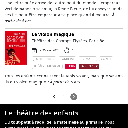
Une lettre ailée arrive de l'autre bout du monde. L'empereur
Vert demande à sa sœur, la Reine Bleue, de lui envoyer un de
ses fils pour être empereur à sa place quand il mourra.
À
partir de 4 ans
Le Violon magique
Théâtre des Champs-Elysées, Paris 8e
le 25 avr. 2027
1h
JEUNE PUBLIC
FAMILIAL
PRIMAIRE
CONTE
THÉÂTRE MUSICAL
- 18%
16,5 - 37,5 €
Tous les enfants connaissent le tapis volant, mais que savent-
ils du violon magique ?
À partir de 5 ans
1
2
Le théâtre des enfants
Du
tout-petit
à
l’ado
, de la
maternelle
au
primaire
, nous