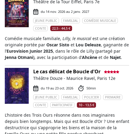
Théâtre de la Tour Eiffel, Paris 7e
du 14 nov. 2026 au 2 janv. 2027
JEUNE PUBLIC
FAMILIAL
COMÉDIE MUSICALE
CONTE
22,5 - 44,5 €
Comédie musicale familiale,
Lilly, le musical
est une création
originale portée par
Oscar Sisto
et
Lou Deleuze
, gagnante de
l’
Eurovision Junior 2025
, dans le rôle de Lilly (partagé par
Jenna Otmani
), avec la participation d’
Ahcène
et de
Najet
.
Le cas délicat de Boucle d'Or
Théâtre Douze - Maurice Ravel, Paris 12e
du 19 au 23 oct. 2026
50min
JEUNE PUBLIC
FAMILIAL
POLICIER
PRIMAIRE
CONTE
PARTICIPATIF
10 - 13,5 €
L’histoire des Trois Ours résonne dans nos imaginaires
depuis bien longtemps. Mais qui est Boucle d’Or ? Une enfant
destructrice qui s'approprie les biens et la maison de la
famille Ours ou une petite fille perdue cherchant