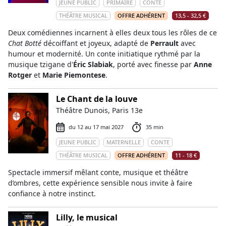
JEUNE PUBLIC
PRIMAIRE
CONTE
THÉÂTRE MUSICAL
OFFRE ADHÉRENT
13,5 - 32,5 €
Deux comédiennes incarnent à elles deux tous les rôles de ce
Chat Botté
décoiffant et joyeux, adapté de
Perrault
avec
humour et modernité. Un conte initiatique rythmé par la
musique tzigane d'
Éric Slabiak
, porté avec finesse par
Anne
Rotger
et
Marie Piemontese
.
Le Chant de la louve
Théâtre Dunois, Paris 13e
du 12 au 17 mai 2027
35 min
JEUNE PUBLIC
MATERNELLE
CONTE
THÉÂTRE MUSICAL
OFFRE ADHÉRENT
11 - 18 €
Spectacle immersif mêlant conte, musique et théâtre
d’ombres, cette expérience sensible nous invite à faire
confiance à notre instinct.
Lilly, le musical