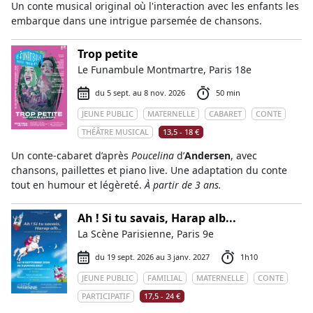
Un conte musical original où l'interaction avec les enfants les
embarque dans une intrigue parsemée de chansons.
Trop petite
Le Funambule Montmartre, Paris 18e
du 5 sept. au 8 nov. 2026
50 min
JEUNE PUBLIC
MATERNELLE
CABARET
CONTE
THÉÂTRE MUSICAL
13,5 - 18 €
Un conte-cabaret d’après
Poucelina
d’
Andersen
, avec
chansons, paillettes et piano live. Une adaptation du conte
tout en humour et légèreté.
À partir de 3 ans.
Ah ! Si tu savais, Harap alb...
La Scène Parisienne, Paris 9e
du 19 sept. 2026 au 3 janv. 2027
1h10
JEUNE PUBLIC
FAMILIAL
MATERNELLE
CONTE
PARTICIPATIF
17,5 - 24 €