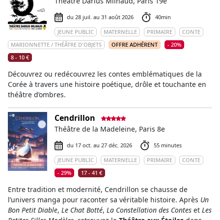
Théâtre Darius Milhaud, Paris 19e
du 28 juil. au 31 août 2026
40min
JEUNE PUBLIC
MATERNELLE
PRIMAIRE
CONTE
MARIONNETTE / THÉÂTRE D'OBJETS
OFFRE ADHÉRENT
- 20%
8 - 10 €
Découvrez ou redécouvrez les contes emblématiques de la
Corée à travers une histoire poétique, drôle et touchante en
théâtre d’ombres.
Cendrillon
Théâtre de la Madeleine, Paris 8e
du 17 oct. au 27 déc. 2026
55 minutes
JEUNE PUBLIC
MATERNELLE
PRIMAIRE
CONTE
- 29%
17 - 41 €
Entre tradition et modernité, Cendrillon se chausse de
l’univers manga pour raconter sa véritable histoire. Après
Un
Bon Petit Diable
,
Le Chat Botté
,
La Constellation des Contes
et
Les