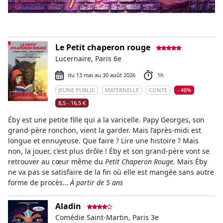
Le Petit chaperon rouge
Lucernaire, Paris 6e
du 13 mai au 30 août 2026
1h
JEUNE PUBLIC
MATERNELLE
CONTE
- 48%
8,5 - 16,5 €
Éby est une petite fille qui a la varicelle. Papy Georges, son
grand-père ronchon, vient la garder. Mais l’après-midi est
longue et ennuyeuse. Que faire ? Lire une histoire ? Mais
non, la jouer, c’est plus drôle ! Éby et son grand-père vont se
retrouver au cœur même du
Petit Chaperon Rouge
. Mais Éby
ne va pas se satisfaire de la fin où elle est mangée sans autre
forme de procès…
À partir de 5 ans
Aladin
Comédie Saint-Martin, Paris 3e