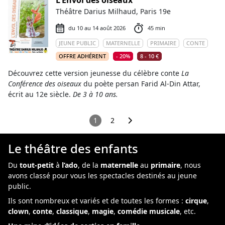
L'Envol des oiseaux
Théâtre Darius Milhaud, Paris 19e
du 10 au 14 août 2026
45 min
JEUNE PUBLIC
MATERNELLE
PRIMAIRE
CONTE
OFFRE ADHÉRENT
- 20%
8 - 10 €
Découvrez cette version jeunesse du célèbre conte
La
Conférence des oiseaux
du poète persan Farid Al-Din Attar,
écrit au 12e siècle.
De 3 à 10 ans.
1
2
Le théâtre des enfants
Du
tout-petit
à
l’ado
, de la
maternelle
au
primaire
, nous
avons classé pour vous les spectacles destinés au jeune
public.
Ils sont nombreux et variés et de toutes les formes :
cirque
,
clown
,
conte
,
classique
,
magie
,
comédie musicale
, etc.