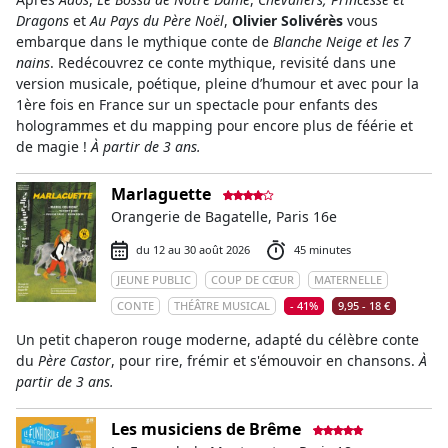
Dragons
et
Au Pays du Père Noël
,
Olivier Solivérès
vous
embarque dans le mythique conte de
Blanche Neige et les 7
nains
. Redécouvrez ce conte mythique, revisité dans une
version musicale, poétique, pleine d’humour et avec pour la
1ère fois en France sur un spectacle pour enfants des
hologrammes et du mapping pour encore plus de féérie et
de magie !
À partir de 3 ans.
Marlaguette
Orangerie de Bagatelle, Paris 16e
du 12 au 30 août 2026
45 minutes
JEUNE PUBLIC
COUP DE CŒUR
MATERNELLE
CONTE
THÉÂTRE MUSICAL
- 41%
9,95 - 18 €
Un petit chaperon rouge moderne, adapté du célèbre conte
du
Père Castor
, pour rire, frémir et s'émouvoir en chansons.
À
partir de 3 ans.
Les musiciens de Brême