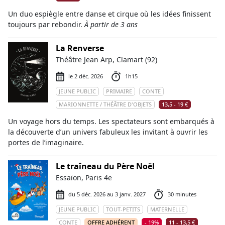
Un duo espiègle entre danse et cirque où les idées finissent
toujours par rebondir.
À partir de 3 ans
La Renverse
Théâtre Jean Arp, Clamart (92)
le 2 déc. 2026
1h15
JEUNE PUBLIC
PRIMAIRE
CONTE
MARIONNETTE / THÉÂTRE D'OBJETS
13,5 - 19 €
Un voyage hors du temps. Les spectateurs sont embarqués à
la découverte d’un univers fabuleux les invitant à ouvrir les
portes de l’imaginaire.
Le traîneau du Père Noël
Essaïon, Paris 4e
du 5 déc. 2026 au 3 janv. 2027
30 minutes
JEUNE PUBLIC
TOUT-PETITS
MATERNELLE
CONTE
OFFRE ADHÉRENT
- 19%
11 - 13,5 €