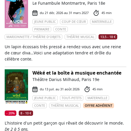
Le Funambule Montmartre, Paris 18e
du 21 déc. 2026 au 31 mars 2027
45 min
JEUNE PUBLIC
COUP DE CŒUR
MATERNELLE
PRIMAIRE
CONTE
MARIONNETTE / THÉÂTRE D'OBJETS
THÉÂTRE MUSICAL
13,5 - 18 €
Un lapin écossais très pressé a rendez-vous avec une reine
de cœur diva…Voici une adaptation tendre et drôle du
célèbre conte.
Wéké et la boîte à musique enchantée
Théâtre Darius Milhaud, Paris 19e
du 13 juil. au 31 août 2026
45 min
JEUNE PUBLIC
TOUT-PETITS
MATERNELLE
CONTE
THÉÂTRE MUSICAL
OFFRE ADHÉRENT
- 20%
8 - 10 €
L'histoire d'un petit garçon qui rêvait de découvrir le monde.
De 2 à 5 ans.