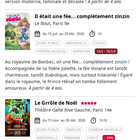
version moderne, familiale et décalée !
À partir de 4 ans.
Il était une fée... complètement zinzin
Le Bout, Paris 9e
du 15 juil. au 29 déc. 2026
1h
JEUNE PUBLIC
MATERNELLE
CONTE
THÉÂTRE MUSICAL
AVENTURE
14,5 - 16,5 €
Au royaume de Bonbec, vit une fée… complètement zinzin !
Accompagnée de sa fidèle Joliette, la fée Viviane est tantôt
charmeuse, tantôt diabolique, mais surtout hilarante ! Égaré
dans le royaume, le Prince Hénaf en tombe follement
amoureux.
À partir de 4 ans
.
Le Grrôle de Noël
Théâtre Gaîté Rive Gauche, Paris 14e
du 15 nov. au 30 déc. 2026
1h10
JEUNE PUBLIC
FAMILIAL
COMÉDIE MUSICALE
MATERNELLE
PRIMAIRE
CONTE
- 34%