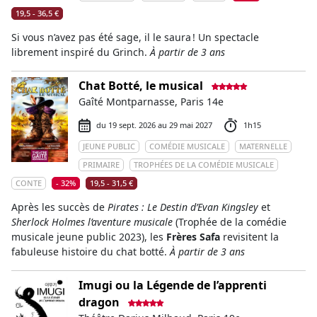
19,5 - 36,5 €
Si vous n’avez pas été sage, il le saura ! Un spectacle
librement inspiré du Grinch.
À partir de 3 ans
Chat Botté, le musical
Gaîté Montparnasse, Paris 14e
du 19 sept. 2026 au 29 mai 2027
1h15
JEUNE PUBLIC
COMÉDIE MUSICALE
MATERNELLE
PRIMAIRE
TROPHÉES DE LA COMÉDIE MUSICALE
CONTE
- 32%
19,5 - 31,5 €
Après les succès de
Pirates : Le Destin d’Evan Kingsley
et
Sherlock Holmes l’aventure musicale
(Trophée de la comédie
musicale jeune public 2023), les
Frères Safa
revisitent la
fabuleuse histoire du chat botté.
À partir de 3 ans
Imugi ou la Légende de l’apprenti
dragon