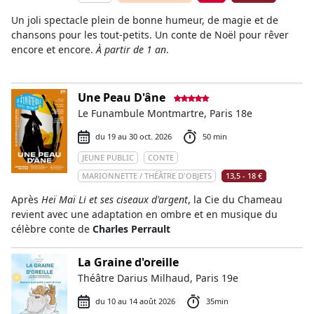
Un joli spectacle plein de bonne humeur, de magie et de
chansons pour les tout-petits. Un conte de Noël pour rêver
encore et encore.
À partir de 1 an
.
Une Peau D'âne
Le Funambule Montmartre, Paris 18e
du 19 au 30 oct. 2026
50 min
JEUNE PUBLIC
CONTE
MARIONNETTE / THÉÂTRE D'OBJETS
13,5 - 18 €
Après
Heï Maï Li et ses ciseaux d'argent
, la Cie du Chameau
revient avec une adaptation en ombre et en musique du
célèbre conte de
Charles Perrault
La Graine d'oreille
Théâtre Darius Milhaud, Paris 19e
du 10 au 14 août 2026
35min