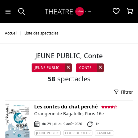
Panneau de gestion des cookies
Accueil
Liste des spectacles
JEUNE PUBLIC, Conte
JEUNE PUBLIC
CONTE
58
spectacles
Filtrer
Les contes du chat perché
Orangerie de Bagatelle, Paris 16e
du 29 juil. au 9 août 2026
1h
JEUNE PUBLIC
COUP DE CŒUR
FAMILIAL