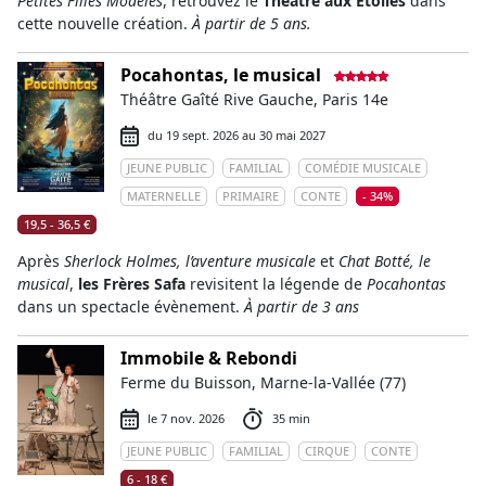
Petites Filles Modèles
, retrouvez le
Théâtre aux Étoiles
dans
cette nouvelle création.
À partir de 5 ans.
Pocahontas, le musical
Théâtre Gaîté Rive Gauche, Paris 14e
du 19 sept. 2026 au 30 mai 2027
JEUNE PUBLIC
FAMILIAL
COMÉDIE MUSICALE
MATERNELLE
PRIMAIRE
CONTE
- 34%
19,5 - 36,5 €
Après
Sherlock Holmes, l’aventure musicale
et
Chat Botté, le
musical
,
les Frères Safa
revisitent la légende de
Pocahontas
dans un spectacle évènement.
À partir de 3 ans
Immobile & Rebondi
Ferme du Buisson, Marne-la-Vallée (77)
le 7 nov. 2026
35 min
JEUNE PUBLIC
FAMILIAL
CIRQUE
CONTE
6 - 18 €