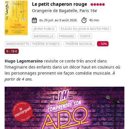
Le petit chaperon rouge
Orangerie de Bagatelle, Paris 16e
du 29 juil. au 9 août 2026
45 min
JEUNE PUBLIC
PLACES DU JOUR A MOITIE PRIX
MATERNELLE
PRIMAIRE
CONTE
MARIONNETTE / THÉÂTRE D'OBJETS
THÉÂTRE MUSICAL
- 50%
9 - 18 €
Hugo Lagomarsino
revisite ce conte très ancré dans
l’imaginaire des enfants dans un décor haut en couleurs où
les personnages prennent vie façon comédie musicale.
À
partir de 4 ans.