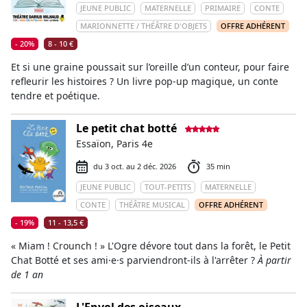
JEUNE PUBLIC
MATERNELLE
PRIMAIRE
CONTE
MARIONNETTE / THÉÂTRE D'OBJETS
OFFRE ADHÉRENT
- 20%
8 - 10 €
Et si une graine poussait sur l’oreille d’un conteur, pour faire
refleurir les histoires ? Un livre pop-up magique, un conte
tendre et poétique.
Le petit chat botté
Essaïon, Paris 4e
du 3 oct. au 2 déc. 2026
35 min
JEUNE PUBLIC
TOUT-PETITS
MATERNELLE
CONTE
THÉÂTRE MUSICAL
OFFRE ADHÉRENT
- 19%
11 - 13,5 €
« Miam ! Crounch ! » L'Ogre dévore tout dans la forêt, le Petit
Chat Botté et ses ami·e·s parviendront-ils à l'arrêter ?
À partir
de 1 an