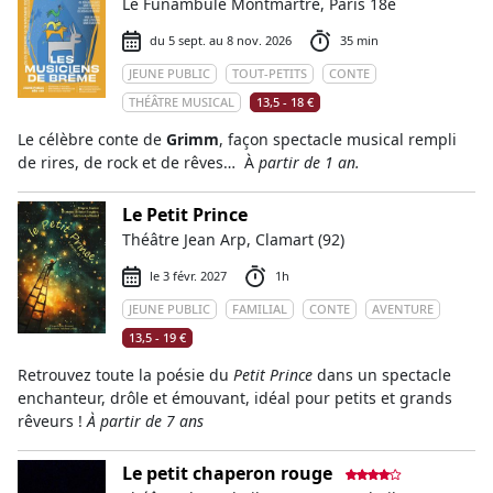
Le Funambule Montmartre, Paris 18e
du 5 sept. au 8 nov. 2026
35 min
JEUNE PUBLIC
TOUT-PETITS
CONTE
THÉÂTRE MUSICAL
13,5 - 18 €
Le célèbre conte de
Grimm
, façon spectacle musical rempli
de rires, de rock et de rêves… À
partir de 1 an.
Le Petit Prince
Théâtre Jean Arp, Clamart (92)
le 3 févr. 2027
1h
JEUNE PUBLIC
FAMILIAL
CONTE
AVENTURE
13,5 - 19 €
Retrouvez toute la poésie du
Petit Prince
dans un spectacle
enchanteur, drôle et émouvant, idéal pour petits et grands
rêveurs !
À partir de 7 ans
Le petit chaperon rouge