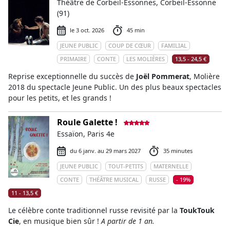
Théâtre de Corbeil-Essonnes, Corbeil-Essonne
(91)
le 3 oct. 2026
45 min
JEUNE PUBLIC
COUP DE CŒUR
FAMILIAL
PRIMAIRE
CONTE
LES MOLIÈRES
13,5 - 24,5 €
Reprise exceptionnelle du succès de
Joël Pommerat
, Molière
2018 du spectacle Jeune Public. Un des plus beaux spectacles
pour les petits, et les grands !
Roule Galette !
Essaïon, Paris 4e
du 6 janv. au 29 mars 2027
35 minutes
JEUNE PUBLIC
TOUT-PETITS
MATERNELLE
CONTE
THÉÂTRE MUSICAL
RUSSE
- 19%
11 - 13,5 €
Le célèbre conte traditionnel russe revisité par la
ToukTouk
Cie
, en musique bien sûr !
A partir de 1 an.