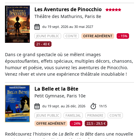
Les Aventures de Pinocchio
Théâtre des Mathurins, Paris 8e
du 19 sept. 2026 au 30 mai 2027
JEUNE PUBLIC
CONTE
OFFRE ADHÉRENT
- 15%
21 - 40 €
Dans ce grand spectacle où se mêlent images
époustouflantes, effets spéciaux, multiples décors, chansons,
humour et poésie, vous suivrez les aventures de Pinocchio.
Venez rêver et vivre une expérience théâtrale inoubliable !
La Belle et la Bête
Petit Gymnase, Paris 10e
du 19 sept. au 26 déc. 2026
1h15
JEUNE PUBLIC
FAMILIAL
PRIMAIRE
CONTE
OFFRE ADHÉRENT
- 24%
22,5 - 29,5 €
Redécouvrez l'histoire de
La Belle et la Bête
dans une nouvelle