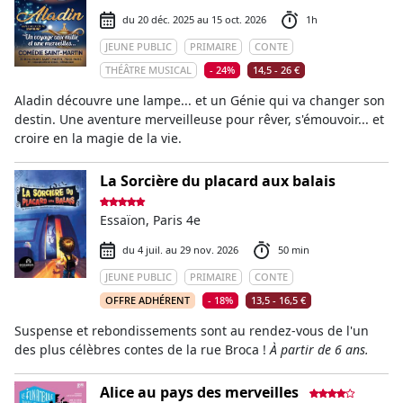
du 20 déc. 2025 au 15 oct. 2026
1h
JEUNE PUBLIC
PRIMAIRE
CONTE
THÉÂTRE MUSICAL
- 24%
14,5 - 26 €
Aladin découvre une lampe... et un Génie qui va changer son
destin. Une aventure merveilleuse pour rêver, s'émouvoir... et
croire en la magie de la vie.
La Sorcière du placard aux balais
Essaïon, Paris 4e
du 4 juil. au 29 nov. 2026
50 min
JEUNE PUBLIC
PRIMAIRE
CONTE
OFFRE ADHÉRENT
- 18%
13,5 - 16,5 €
Suspense et rebondissements sont au rendez-vous de l'un
des plus célèbres contes de la rue Broca !
À partir de 6 ans.
Alice au pays des merveilles