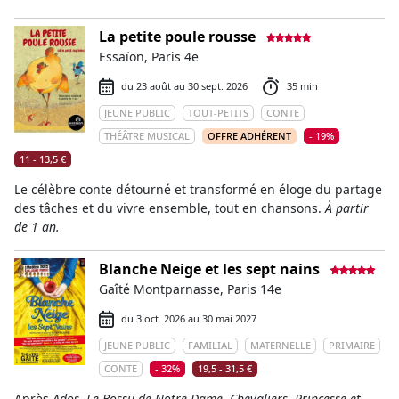
La petite poule rousse
Essaïon, Paris 4e
du 23 août au 30 sept. 2026
35 min
JEUNE PUBLIC
TOUT-PETITS
CONTE
THÉÂTRE MUSICAL
OFFRE ADHÉRENT
- 19%
11 - 13,5 €
Le célèbre conte détourné et transformé en éloge du partage
des tâches et du vivre ensemble, tout en chansons.
À partir
de 1 an.
Blanche Neige et les sept nains
Gaîté Montparnasse, Paris 14e
du 3 oct. 2026 au 30 mai 2027
JEUNE PUBLIC
FAMILIAL
MATERNELLE
PRIMAIRE
CONTE
- 32%
19,5 - 31,5 €
Après
Ados
,
Le Bossu de Notre Dame
,
Chevaliers, Princesse et