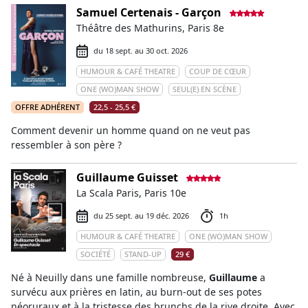
Samuel Certenais - Garçon
Théâtre des Mathurins, Paris 8e
du 18 sept. au 30 oct. 2026
HUMOUR & CAFÉ THEATRE
COUP DE CŒUR
ONE (WO)MAN SHOW
SEUL(E) EN SCÈNE
OFFRE ADHÉRENT
22,5 - 25,5 €
Comment devenir un homme quand on ne veut pas
ressembler à son père ?
Guillaume Guisset
La Scala Paris, Paris 10e
du 25 sept. au 19 déc. 2026
1h
HUMOUR & CAFÉ THEATRE
ONE (WO)MAN SHOW
SOCIÉTÉ
STAND-UP
29 €
Né à Neuilly dans une famille nombreuse,
Guillaume
a
survécu aux prières en latin, au burn-out de ses potes
néoruraux et à la tristesse des brunchs de la rive droite. Avec