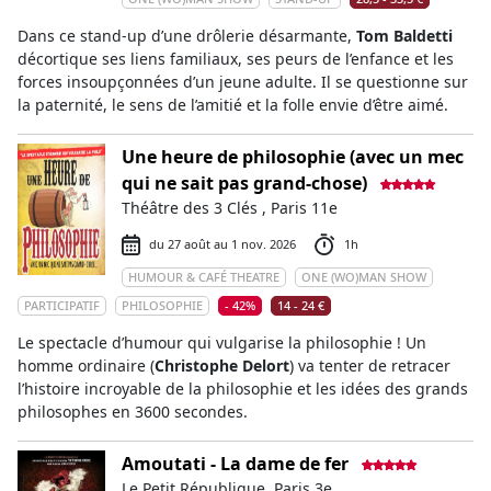
Dans ce stand-up d’une drôlerie désarmante,
Tom Baldetti
décortique ses liens familiaux, ses peurs de l’enfance et les
forces insoupçonnées d’un jeune adulte. Il se questionne sur
la paternité, le sens de l’amitié et la folle envie d’être aimé.
Une heure de philosophie (avec un mec
qui ne sait pas grand-chose)
Théâtre des 3 Clés , Paris 11e
du 27 août au 1 nov. 2026
1h
HUMOUR & CAFÉ THEATRE
ONE (WO)MAN SHOW
PARTICIPATIF
PHILOSOPHIE
- 42%
14 - 24 €
Le spectacle d’humour qui vulgarise la philosophie ! Un
homme ordinaire (
Christophe Delort
) va tenter de retracer
l’histoire incroyable de la philosophie et les idées des grands
philosophes en 3600 secondes.
Amoutati - La dame de fer
Le Petit République, Paris 3e