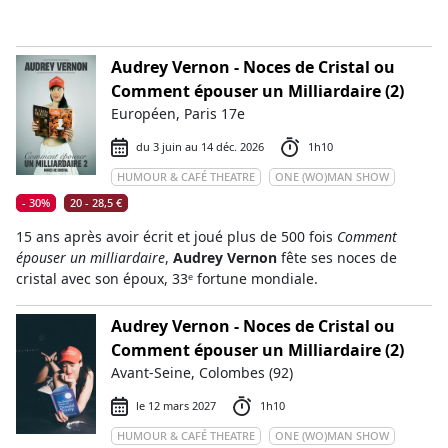
Audrey Vernon - Noces de Cristal ou
Comment épouser un Milliardaire (2)
Européen, Paris 17e
du 3 juin au 14 déc. 2026
1h10
HUMOUR & CAFÉ THEATRE
ONE (WO)MAN SHOW
- 30%
20 - 28,5 €
15 ans après avoir écrit et joué plus de 500 fois
Comment
épouser un milliardaire
,
Audrey Vernon
fête ses noces de
cristal avec son époux, 33ᵉ fortune mondiale.
Audrey Vernon - Noces de Cristal ou
Comment épouser un Milliardaire (2)
Avant-Seine, Colombes (92)
le 12 mars 2027
1h10
HUMOUR & CAFÉ THEATRE
ONE (WO)MAN SHOW