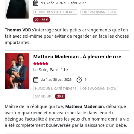
du 3 déc. 2026 au 6 févr. 2027
HUMOUR & CAFÉ THEATRE
ONE (WO)MAN SHOW
22 - 36 €
Thomas VDB
s'interroge sur les petits arrangements que l'on
fait avec soi-même pour éviter de regarder en face les choses
importantes…
Mathieu Madenian - À pleurer de rire
Le Solo, Paris 11e
du 1 au 30 oct. 2026
1h
HUMOUR & CAFÉ THEATRE
ONE (WO)MAN SHOW
STAND-UP
30 €
Maître de la réplique qui tue,
Mathieu Madenian
, débarque
avec un quatrième et nouveau spectacle dans lequel il
dézingue l'actualité à travers les yeux d'un homme dont la vie
a été complètement bouleversée par la naissance d’un bébé.