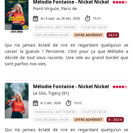
Mélodie Fontaine - Nickel Nickel
Point-Virgule, Paris 4e
du 4 sept. au 26 déc. 2026
1h10
HUMOUR & CAFÉ THEATRE
COUP DE CŒUR
ONE (WO)MAN SHOW
OFFRE ADHÉRENT
24,5 €
Qui n’a jamais éclaté de rire en regardant quelqu’un se
casser la gueule ? Personne. C’est pour ça que Mélodie a
décidé de tout vous raconte. Une ode au grand bordel que
sont parfois nos vies.
Mélodie Fontaine - Nickel Nickel
Le Silo, Tigery (91)
le 5 déc. 2026
1h10
HUMOUR & CAFÉ THEATRE
COUP DE CŒUR
ONE (WO)MAN SHOW
OFFRE ADHÉRENT
8 - 24,5 €
Qui n’a jamais éclaté de rire en regardant quelqu’un se