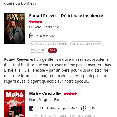
quête du bonheur !
Fouad Reeves - Délicieuse insolence
Le Solo, Paris 11e
le 30 sept. 2026
HUMOUR & CAFÉ THEATRE
ONE (WO)MAN SHOW
STAND-UP
20 €
Fouad Reeves
est un gentleman qui a un sérieux problème :
il dit tout haut ce que vous n'osez même pas penser tout bas.
Élevé à la « vieille école » par un père pour qui la discipline
était une forme d'amour, cet ancien trader repenti pose un
regard aussi élégant qu'acide sur notre époque.
Mahé s'installe
Point-Virgule, Paris 4e
du 11 oct. 2026 au 3 janv. 2027
1h15
HUMOUR & CAFÉ THEATRE
IMPROVISATION