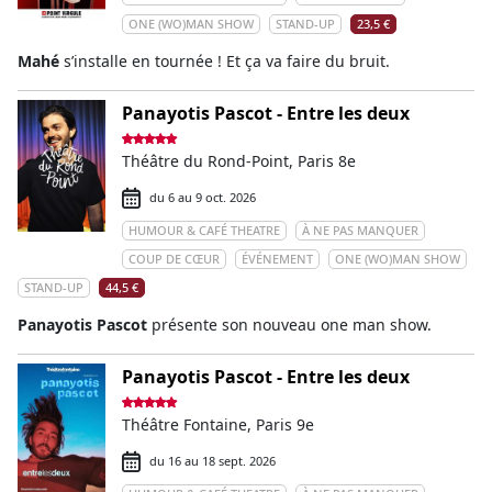
ONE (WO)MAN SHOW
STAND-UP
23,5 €
Mahé
s’installe en tournée ! Et ça va faire du bruit.
Panayotis Pascot - Entre les deux
Théâtre du Rond-Point, Paris 8e
du 6 au 9 oct. 2026
HUMOUR & CAFÉ THEATRE
À NE PAS MANQUER
COUP DE CŒUR
ÉVÉNEMENT
ONE (WO)MAN SHOW
STAND-UP
44,5 €
Panayotis Pascot
présente son nouveau one man show.
Panayotis Pascot - Entre les deux
Théâtre Fontaine, Paris 9e
du 16 au 18 sept. 2026