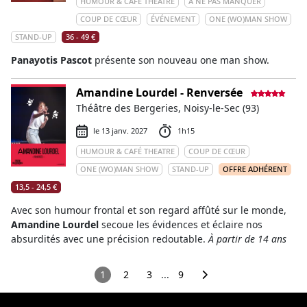
HUMOUR & CAFÉ THEATRE
À NE PAS MANQUER
COUP DE CŒUR
ÉVÉNEMENT
ONE (WO)MAN SHOW
STAND-UP
36 - 49 €
Panayotis Pascot
présente son nouveau one man show.
Amandine Lourdel - Renversée
Théâtre des Bergeries, Noisy-le-Sec (93)
le 13 janv. 2027
1h15
HUMOUR & CAFÉ THEATRE
COUP DE CŒUR
ONE (WO)MAN SHOW
STAND-UP
OFFRE ADHÉRENT
13,5 - 24,5 €
Avec son humour frontal et son regard affûté sur le monde,
Amandine Lourdel
secoue les évidences et éclaire nos
absurdités avec une précision redoutable.
À partir de 14 ans
1
2
3
...
9