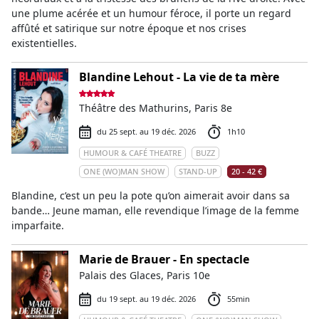
une plume acérée et un humour féroce, il porte un regard
affûté et satirique sur notre époque et nos crises
existentielles.
Blandine Lehout - La vie de ta mère
Théâtre des Mathurins, Paris 8e
du 25 sept. au 19 déc. 2026
1h10
HUMOUR & CAFÉ THEATRE
BUZZ
ONE (WO)MAN SHOW
STAND-UP
20 - 42 €
Blandine, c’est un peu la pote qu’on aimerait avoir dans sa
bande… Jeune maman, elle revendique l’image de la femme
imparfaite.
Marie de Brauer - En spectacle
Palais des Glaces, Paris 10e
du 19 sept. au 19 déc. 2026
55min