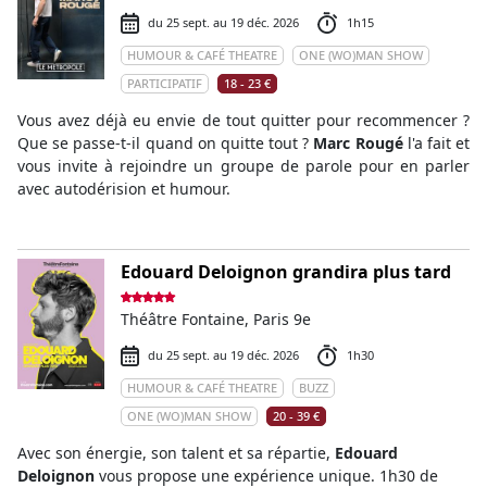
du 25 sept. au 19 déc. 2026
1h15
HUMOUR & CAFÉ THEATRE
ONE (WO)MAN SHOW
PARTICIPATIF
18 - 23 €
Vous avez déjà eu envie de tout quitter pour recommencer ?
Que se passe-t-il quand on quitte tout ?
Marc Rougé
l'a fait et
vous invite à rejoindre un groupe de parole pour en parler
avec autodérision et humour.
Edouard Deloignon grandira plus tard
Théâtre Fontaine, Paris 9e
du 25 sept. au 19 déc. 2026
1h30
HUMOUR & CAFÉ THEATRE
BUZZ
ONE (WO)MAN SHOW
20 - 39 €
Avec son énergie, son talent et sa répartie,
Edouard
Deloignon
vous propose une expérience unique. 1h30 de