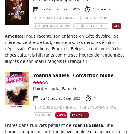
du 8 août au 5 sept. 2026
1h30 environ
HUMOUR & CAFÉ THEATRE
COUP DE CŒUR
ONE (WO)MAN SHOW
THÉÂTRE D'AILLEURS
24 €
Amoutati
nous raconte son enfance en Côte d'Ivoire ! Sa
mère au centre de tout, ses sœurs, ses gendres écolos,
dépressifs, Canadiens, Français, Belges… confrontés à des
chocs culturels hilarants comme ses heures de randonnées
auprès de son mari François le Français !
Yoanna Sallese - Conviction molle
Point-Virgule, Paris 4e
du 13 sept. au 6 déc. 2026
1h
HUMOUR & CAFÉ THEATRE
ONE (WO)MAN SHOW
STAND-UP
- 49%
12 - 23,5 €
Entrez dans l'univers pétillant de
Yoanna Sallese
, une
humoriste qui vous interpelle avec malice et causticité sur la