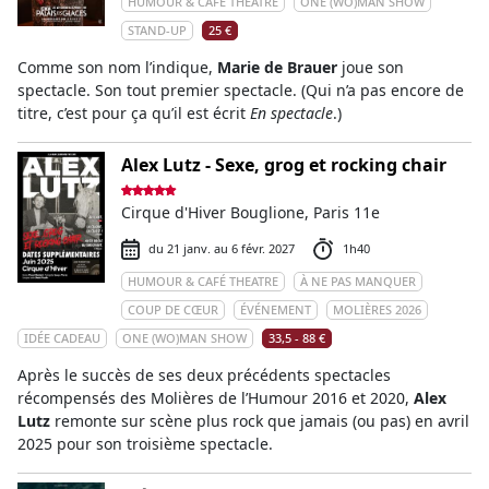
HUMOUR & CAFÉ THEATRE
ONE (WO)MAN SHOW
STAND-UP
25 €
Comme son nom l’indique,
Marie de Brauer
joue son
spectacle. Son tout premier spectacle. (Qui n’a pas encore de
titre, c’est pour ça qu’il est écrit
En spectacle
.)
Alex Lutz - Sexe, grog et rocking chair
Cirque d'Hiver Bouglione, Paris 11e
du 21 janv. au 6 févr. 2027
1h40
HUMOUR & CAFÉ THEATRE
À NE PAS MANQUER
COUP DE CŒUR
ÉVÉNEMENT
MOLIÈRES 2026
IDÉE CADEAU
ONE (WO)MAN SHOW
33,5 - 88 €
Après le succès de ses deux précédents spectacles
récompensés des Molières de l’Humour 2016 et 2020,
Alex
Lutz
remonte sur scène plus rock que jamais (ou pas) en avril
2025 pour son troisième spectacle.