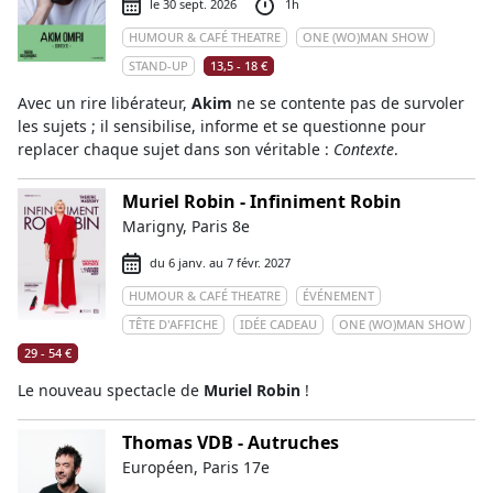
le 30 sept. 2026
1h
HUMOUR & CAFÉ THEATRE
ONE (WO)MAN SHOW
STAND-UP
13,5 - 18 €
Avec un rire libérateur,
Akim
ne se contente pas de survoler
les sujets ; il sensibilise, informe et se questionne pour
replacer chaque sujet dans son véritable :
Contexte
.
Muriel Robin - Infiniment Robin
Marigny, Paris 8e
du 6 janv. au 7 févr. 2027
HUMOUR & CAFÉ THEATRE
ÉVÉNEMENT
TÊTE D'AFFICHE
IDÉE CADEAU
ONE (WO)MAN SHOW
29 - 54 €
Le nouveau spectacle de
Muriel Robin
!
Thomas VDB - Autruches
Européen, Paris 17e