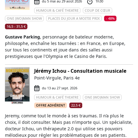
du 5 mai au 29 août 2026
1h30
HUMOUR & CAFÉ THEATRE
COUP DE CŒUR
ONE (WO)MAN SHOW
PLACES DU JOUR A MOITIE PRIX
- 48%
16,5 - 31,5 €
Gustave Parking
, personnage de bateleur moderne,
philosophe, enchaîne les tournées : en France, en Europe,
sur tous les continents et joue dans des salles aussi
prestigieuses que l'Olympia et le Casino de Paris.
Jérémy Ichou - Consultation musicale
Point-Virgule, Paris 4e
du 13 au 27 sept. 2026
HUMOUR & CAFÉ THEATRE
ONE (WO)MAN SHOW
OFFRE ADHÉRENT
22,5 €
Jeremy, comme tout le monde à ses traumas. Il n’a plus le
choix, il doit consulter. Mais pas n’importe qui. Un spécialiste,
docteur Ichou, un thérapeute 2.0 qui utilise ses pouvoirs
mélodieux pour régler les problématiques de ses patients.