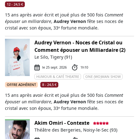
12 - 24,5 €
15 ans après avoir écrit et joué plus de 500 fois
Comment
épouser un milliardaire
,
Audrey Vernon
fête ses noces de
cristal avec son époux, 33ᵉ fortune mondiale.
Audrey Vernon - Noces de Cristal ou
Comment épouser un Milliardaire (2)
Le Silo, Tigery (91)
le 25 sept. 2026
1h10
HUMOUR & CAFÉ THEATRE
ONE (WO)MAN SHOW
OFFRE ADHÉRENT
8 - 24,5 €
15 ans après avoir écrit et joué plus de 500 fois
Comment
épouser un milliardaire
,
Audrey Vernon
fête ses noces de
cristal avec son époux, 33ᵉ fortune mondiale.
Akim Omiri - Contexte
Théâtre des Bergeries, Noisy-le-Sec (93)