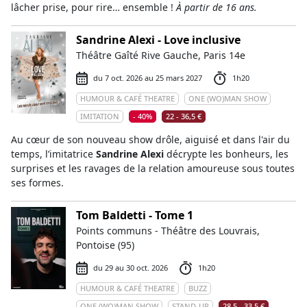
lâcher prise, pour rire… ensemble !
À partir de 16 ans.
Sandrine Alexi - Love inclusive
Théâtre Gaîté Rive Gauche, Paris 14e
du 7 oct. 2026 au 25 mars 2027
1h20
HUMOUR & CAFÉ THEATRE
ONE (WO)MAN SHOW
IMITATION
- 40%
22 - 36,5 €
Au cœur de son nouveau show drôle, aiguisé et dans l'air du
temps, l’imitatrice
Sandrine Alexi
décrypte les bonheurs, les
surprises et les ravages de la relation amoureuse sous toutes
ses formes.
Tom Baldetti - Tome 1
Points communs - Théâtre des Louvrais,
Pontoise (95)
du 29 au 30 oct. 2026
1h20
HUMOUR & CAFÉ THEATRE
BUZZ
ONE (WO)MAN SHOW
STAND-UP
28,5 - 33,5 €