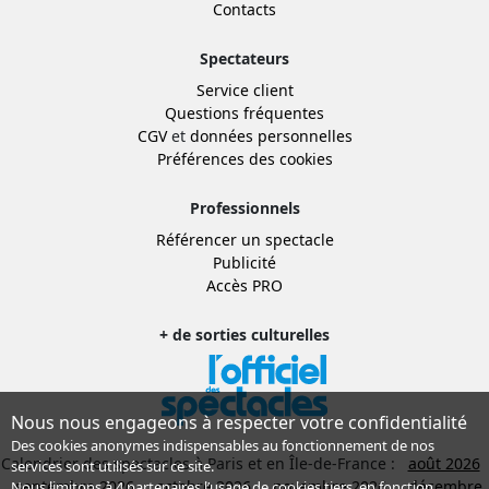
Contacts
Spectateurs
Service client
Questions fréquentes
CGV
et
données personnelles
Préférences des cookies
Professionnels
Référencer un spectacle
Publicité
Accès PRO
+ de sorties culturelles
Nous nous engageons à respecter votre confidentialité
Des cookies anonymes indispensables au fonctionnement de nos
Calendrier des spectacles à Paris et en Île-de-France :
août 2026
services sont utilisés sur ce site.
septembre 2026
octobre 2026
novembre 2026
décembre
Nous limitons à
4 partenaires
l’usage de cookies tiers, en fonction