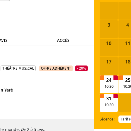
3
4
AVIS
ACCÈS
10
11
17
18
THÉÂTRE MUSICAL
OFFRE ADHÉRENT
- 20%
24
25
10:30
10:3
n Yaré
31
10:30
Légende :
Tarif 
r le monde.
De 2 à 5 ans.