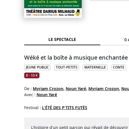
LE SPECTACLE
0 
Wéké et la boîte à musique enchantée
JEUNE PUBLIC
TOUT-PETITS
MATERNELLE
CONTE
8 - 10 €
De :
Myriam Crozon,
Noun Yaré,
Myriam Crozon,
Nou
Avec :
Noun Yaré
Festival :
L'ÉTÉ DES P'TITS FUTÉS
L'histoire d'un petit garçon qui rêvait de découvri