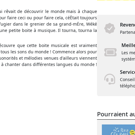
qui rêvait de découvrir le monde mais à chaque
pour faire ceci ou pour faire cela, céÈtait toujours
 réfugier dans le grenier de sa grand-mËre, Wéké
Revend
ne petite boite à musique. Il tourna, tourna la
Partena
Meill
découvre que cette boite musicale est vraiment
er tous les sons du monde ! Commence alors pour
Les me
sonorités et mélodies venues d'ailleurs viennent
systém
t à chanter dans différentes langues du monde !
Servic
Conseil
téléph
Pourraient au