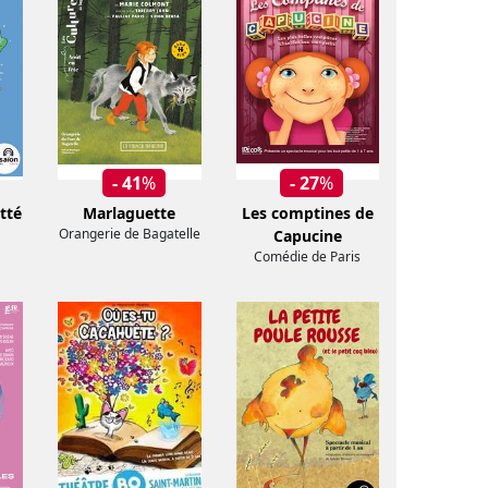
- 41
%
- 27
%
tté
Marlaguette
Les comptines de
Orangerie de Bagatelle
Capucine
Comédie de Paris