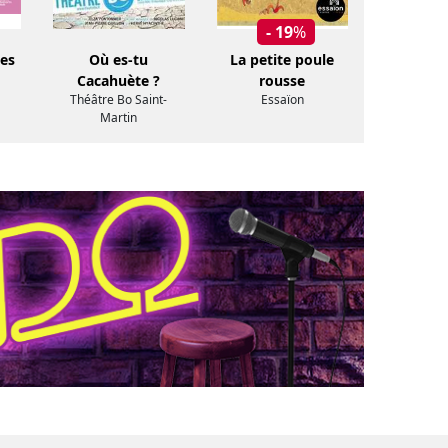
- 19
%
des
Où es-tu
La petite poule
Cacahuète ?
rousse
Théâtre Bo Saint-
Essaïon
Martin