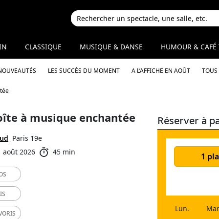
IN
CLASSIQUE
MUSIQUE & DANSE
HUMOUR & CAFÉ 
 NOUVEAUTÉS
LES SUCCÈS DU MOMENT
A L’AFFICHE EN AOÛT
TOUS 
ntée
oîte à musique enchantée
Réserver à pa
aud
Paris 19e
1 août 2026
45 min
1 pla
OS
IS
Lun.
Mar
VORIS