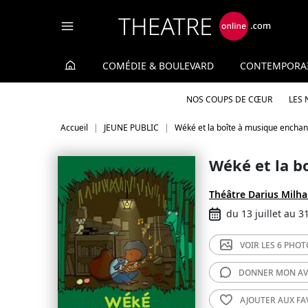
Panneau de gestion des cookies
COMÉDIE & BOULEVARD
CONTEMPORA
NOS COUPS DE CŒUR
LES
Accueil
JEUNE PUBLIC
Wéké et la boîte à musique encha
Wéké et la b
Théâtre Darius Milh
du 13 juillet au 3
VOIR LES
6 PHOT
DONNER MON
AV
AJOUTER AUX
FA