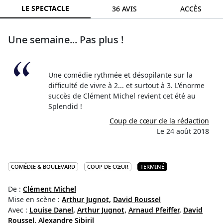
LE SPECTACLE
36 AVIS
ACCÈS
Une semaine... Pas plus !
Une comédie rythmée et désopilante sur la
difficulté de vivre à 2... et surtout à 3. L'énorme
succès de Clément Michel revient cet été au
Splendid !
Coup de cœur de la rédaction
Le 24 août 2018
COMÉDIE & BOULEVARD
COUP DE CŒUR
TERMINÉ
De :
Clément Michel
Mise en scène :
Arthur Jugnot,
David Roussel
Avec :
Louise Danel,
Arthur Jugnot,
Arnaud Pfeiffer,
David
Roussel,
Alexandre Sibiril