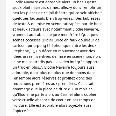
Elodie Navarre est adorable alors un beau geste,
sioux plait m'sieurs dames: allez-y donc remplir un
peu les places de ce joli théatre qui ce soir affichait
quelques fauteuils bien trop vides.. Des faiblesses
de texte & de mise en scène rattrapées par de bons
et beaux acteurs avec notamment Elodie Navarre,
vraiment adorable, j'te jure mon frêre ! Quelques
scènes cocasses (Didier Brice en faux doubleur de
cartoon, ping-pong téléphonique entre les deux
Stéphane,...), un décor en mouvement avec des
idées assez inventives de mise en scène (non, non,
je ne me contredis pas - la vidéo intégrée apporte
un truc en plus..), Elodie Navarre toujours aussi
adorable, donc plus de plus que de moins dans
l'ensemble alors réservez et profitez donc des
réductions premières aux premières. Ce serait
dommage que la pièce ne dure qu'un mois et
qu'Elodie ne parte alors au Carmel afin d'oublier
votre cruelle absence de coeur en ces temps de
froidure. Elle est adorable alors soyez-le aussi.
Capicce ?