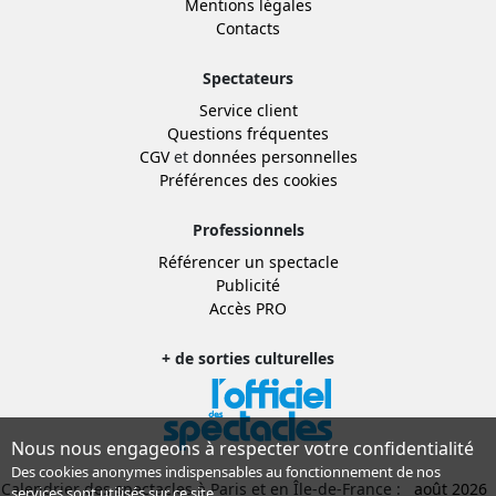
Mentions légales
Contacts
Spectateurs
Service client
Questions fréquentes
CGV
et
données personnelles
Préférences des cookies
Professionnels
Référencer un spectacle
Publicité
Accès PRO
+ de sorties culturelles
Nous nous engageons à respecter votre confidentialité
Des cookies anonymes indispensables au fonctionnement de nos
Calendrier des spectacles à Paris et en Île-de-France :
août 2026
services sont utilisés sur ce site.