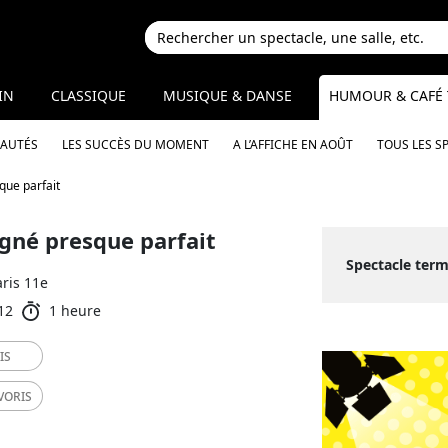
IN
CLASSIQUE
MUSIQUE & DANSE
HUMOUR & CAFÉ 
EAUTÉS
LES SUCCÈS DU MOMENT
A L’AFFICHE EN AOÛT
TOUS LES S
que parfait
igné presque parfait
Spectacle term
aris 11e
12
1 heure
IS
VORIS