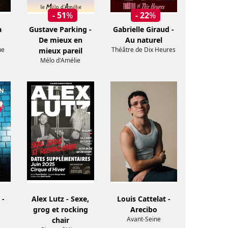
- 51
%
- 22
%
a
Gustave Parking -
Gabrielle Giraud -
De mieux en
Au naturel
ue
Théâtre de Dix Heures
mieux pareil
Mélo d'Amélie
 -
Alex Lutz - Sexe,
Louis Cattelat -
grog et rocking
Arecibo
Avant-Seine
chair