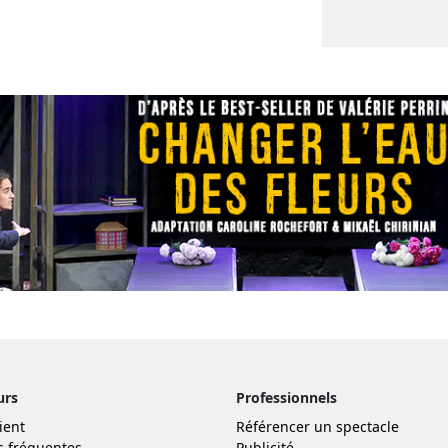
urs
Professionnels
ient
Référencer un spectacle
s fréquentes
Publicité