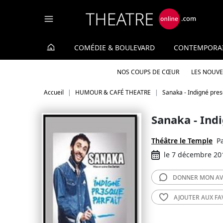
Panneau de gestion des cookies
COMÉDIE & BOULEVARD
CONTEMPORA
NOS COUPS DE CŒUR
LES NOUV
Accueil
HUMOUR & CAFÉ THEATRE
Sanaka - Indigné pres
Sanaka - Ind
Théâtre le Temple
P
le 7 décembre 20
DONNER MON
AV
AJOUTER AUX
FA