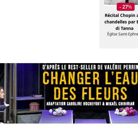
- 27
%
Récital Chopin 
chandelles par E
di Tanna
Église Saint-Ephr