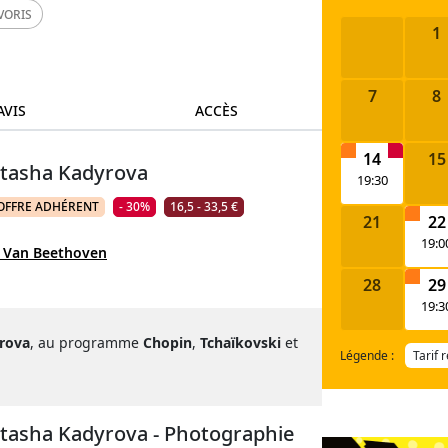
VORIS
1
7
8
AVIS
ACCÈS
14
15
Natasha Kadyrova
19:30
OFFRE ADHÉRENT
- 30%
16,5 - 33,5 €
21
22
19:0
 Van Beethoven
28
29
19:3
rova
, au programme
Chopin
,
Tchaïkovski
et
Légende :
Tarif 
atasha Kadyrova - Photographie