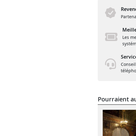
Revend
Partena
Meill
Les me
systém
Servic
Conseil
téléph
Pourraient au