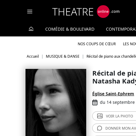
Panneau de gestion des cookies
COMÉDIE & BOULEVARD
CONTEMPORA
NOS COUPS DE CŒUR
LES N
Accueil
MUSIQUE & DANSE
Récital de piano aux chandel
Récital de p
Natasha Kad
Église Saint-Ephrem
du 14 septembre
VOIR LA
PHOTO
DONNER MON
AV