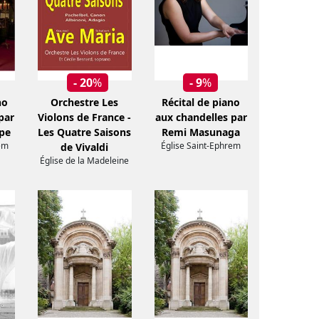
- 20
%
- 9
%
no
Orchestre Les
Récital de piano
par
Violons de France -
aux chandelles par
pe
Les Quatre Saisons
Remi Masunaga
em
Église Saint-Ephrem
de Vivaldi
Église de la Madeleine