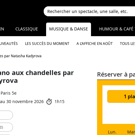
IN
CLASSIQUE
MUSIQUE & DANSE
HUMOUR & CAFÉ 
OUVEAUTÉS
LES SUCCÈS DU MOMENT
A L’AFFICHE EN AOÛT
TOUS LE
les par Natasha Kadyrova
iano aux chandelles par
Réserver à pa
yrova
Paris 5e
1 pla
 au 30 novembre 2026
1h15
IS
Lun.
Mar