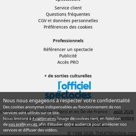
Service client
Questions fréquentes
CGV
et
données personnelles
Préférences des cookies
Professionnels
Référencer un spectacle
Publicité
Accès PRO
+ de sorties culturelles
Nous nous engageons à respecter votre confidentialité
Des cookies anonymes indispensables au fonctionnement de nos
Calendrier des spectacles à Paris et en Île-de-France :
août 2026
services sont utilisés sur ce site.
septembre 2026
octobre 2026
novembre 2026
décembre
Nous limitons à
4 partenaires
l’usage de cookies tiers, en fonction
2026
janvier 2027
Sélection Adhérent
de
vos préférences
, afin d'étudier notre audience pour améliorer nos
services et diffuser des vidéos.
© 1998-2026, THEATREonline.com