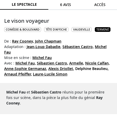
LE SPECTACLE
6 AVIS
ACCÈS
Le vison voyageur
COMÉDIE & BOULEVARD
TÊTE D'AFFICHE
VAUDEVILLE
TERMINÉ
De :
Ray Cooney,
John Chapman
Adaptation :
Jean-Loup Dabadie,
Sébastien Castro,
Michel
Fau
Mise en scène :
Michel Fau
Avec :
Michel Fau,
Sébastien Castro,
Armelle,
Nicole Calfan,
Anne-Sophie Germanaz,
Alexis Driollet,
Delphine Beaulieu,
Arnaud Pfeiffer,
Laure-Lucile Simon
Michel Fau
et
Sébastien Castro
réunis pour la première
fois sur scène, dans la pièce la plus folle du génial
Ray
Cooney
.