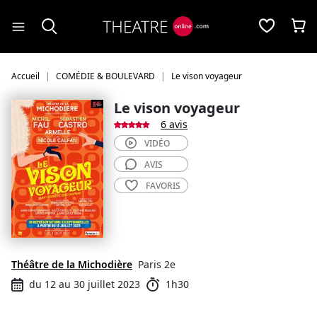
Panneau de gestion des cookies
Accueil
COMÉDIE & BOULEVARD
Le vison voyageur
Le vison voyageur
6 avis
VIDÉO
AVIS
FAVORIS
Théâtre de la Michodière
Paris 2e
du 12 au 30 juillet 2023
1h30