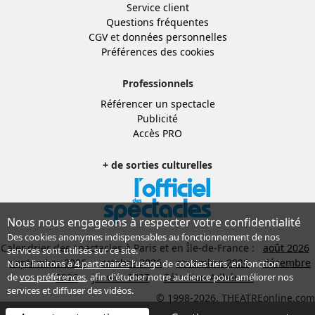
Service client
Questions fréquentes
CGV
et
données personnelles
Préférences des cookies
Professionnels
Référencer un spectacle
Publicité
Accès PRO
+ de sorties culturelles
Nous nous engageons à respecter votre confidentialité
Des cookies anonymes indispensables au fonctionnement de nos
Calendrier des spectacles à Paris et en Île-de-France :
août 2026
services sont utilisés sur ce site.
septembre 2026
octobre 2026
novembre 2026
décembre
Nous limitons à
4 partenaires
l’usage de cookies tiers, en fonction
2026
janvier 2027
Sélection Adhérent
de
vos préférences
, afin d'étudier notre audience pour améliorer nos
services et diffuser des vidéos.
© 1998-2026, THEATREonline.com