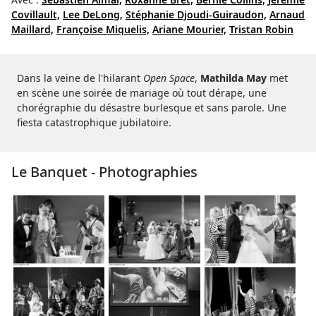
Covillault,
Lee DeLong,
Stéphanie Djoudi-Guiraudon,
Arnaud
Maillard,
Françoise Miquelis,
Ariane Mourier,
Tristan Robin
Dans la veine de l'hilarant
Open Space
,
Mathilda May
met
en scène une soirée de mariage où tout dérape, une
chorégraphie du désastre burlesque et sans parole. Une
fiesta catastrophique jubilatoire.
Le Banquet - Photographies