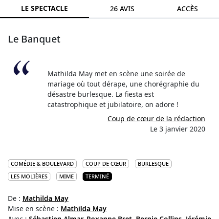
LE SPECTACLE
26 AVIS
ACCÈS
Le Banquet
Mathilda May met en scène une soirée de
mariage où tout dérape, une chorégraphie du
désastre burlesque. La fiesta est
catastrophique et jubilatoire, on adore !
Coup de cœur de la rédaction
Le 3 janvier 2020
COMÉDIE & BOULEVARD
COUP DE CŒUR
BURLESQUE
LES MOLIÈRES
MIME
TERMINÉ
De :
Mathilda May
Mise en scène :
Mathilda May
Avec :
Sébastien Almar,
Roxanne Bret,
Bernie Collins,
Jérémie