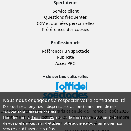
Spectateurs
Service client
Questions fréquentes
CGV
et
données personnelles
Préférences des cookies
Professionnels
Référencer un spectacle
Publicité
Accès PRO
+ de sorties culturelles
Nous nous engageons à respecter votre confidentialité
Des cookies anonymes indispensables au fonctionnement de nos
Calendrier des spectacles à Paris et en Île-de-France :
août 2026
services sont utilisés sur ce site.
septembre 2026
octobre 2026
novembre 2026
décembre
Nous limitons à
4 partenaires
l’usage de cookies tiers, en fonction
2026
janvier 2027
Sélection Adhérent
de
vos préférences
, afin d'étudier notre audience pour améliorer nos
services et diffuser des vidéos.