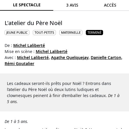
LE SPECTACLE
3 AVIS
ACCÈS
L'atelier du Père Noël
JEUNE PUBLIC
TOUT-PETITS
MATERNELLE
TERMINÉ
De :
Michel Laliberté
Mise en scène :
Michel Laliberté
Avec :
Michel Laliberté,
Agathe Quelquejay,
Danielle Carton,
Rémi Goutalier
Les cadeaux seront-ils prêts pour Noël ? Entrons dans
l’atelier du Père Noël où deux lutins ludiques et
clownesques peinent à finir d’emballer les cadeaux.
De 1 à
5 ans.
De 1 à 5 ans.