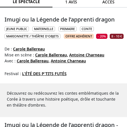
LE SPECTACLE
1 AVIS
ACCÈS
Imugi ou la Légende de l’apprenti dragon
JEUNE PUBLIC
MATERNELLE
PRIMAIRE
CONTE
MARIONNETTE / THÉÂTRE D'OBJETS
OFFRE ADHÉRENT
- 20%
8 - 10 €
De :
Carole Ballereau
Mise en scène :
Carole Ballereau,
Antoine Charneau
Avec :
Carole Ballereau,
Antoine Charneau
Festival :
L'ÉTÉ DES P'TITS FUTÉS
Découvrez ou redécouvrez les contes emblématiques de la
Corée à travers une histoire poétique, drôle et touchante
en théâtre d’ombres.
Imugi ou la Légende de l’apprenti dragon -