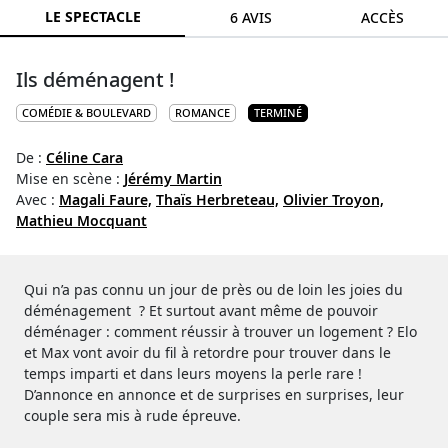
LE SPECTACLE
6 AVIS
ACCÈS
Ils déménagent !
COMÉDIE & BOULEVARD
ROMANCE
TERMINÉ
De :
Céline Cara
Mise en scène :
Jérémy Martin
Avec :
Magali Faure,
Thaïs Herbreteau,
Olivier Troyon,
Mathieu Mocquant
Qui n’a pas connu un jour de près ou de loin les joies du
déménagement ? Et surtout avant même de pouvoir
déménager : comment réussir à trouver un logement ? Elo
et Max vont avoir du fil à retordre pour trouver dans le
temps imparti et dans leurs moyens la perle rare !
D’annonce en annonce et de surprises en surprises, leur
couple sera mis à rude épreuve.