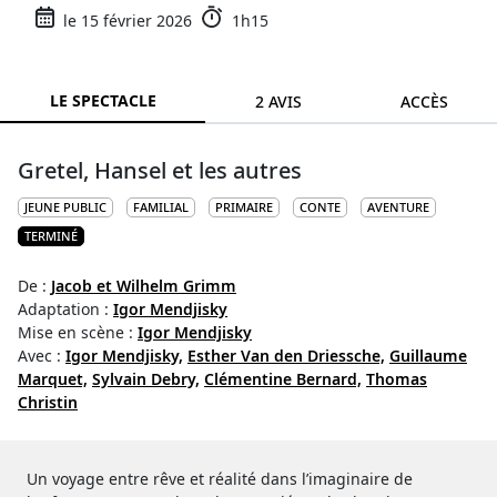
le 15 février 2026
1h15
LE SPECTACLE
2 AVIS
ACCÈS
Gretel, Hansel et les autres
JEUNE PUBLIC
FAMILIAL
PRIMAIRE
CONTE
AVENTURE
TERMINÉ
De :
Jacob et Wilhelm Grimm
Adaptation :
Igor Mendjisky
Mise en scène :
Igor Mendjisky
Avec :
Igor Mendjisky,
Esther Van den Driessche,
Guillaume
Marquet,
Sylvain Debry,
Clémentine Bernard,
Thomas
Christin
Un voyage entre rêve et réalité dans l’imaginaire de