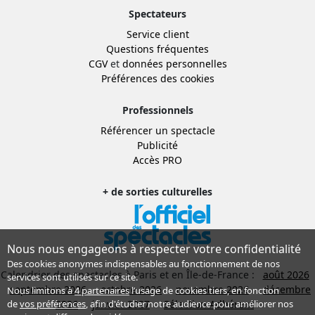
Spectateurs
Service client
Questions fréquentes
CGV
et
données personnelles
Préférences des cookies
Professionnels
Référencer un spectacle
Publicité
Accès PRO
+ de sorties culturelles
Nous nous engageons à respecter votre confidentialité
Des cookies anonymes indispensables au fonctionnement de nos
Calendrier des spectacles à Paris et en Île-de-France :
août 2026
services sont utilisés sur ce site.
septembre 2026
octobre 2026
novembre 2026
décembre
Nous limitons à
4 partenaires
l’usage de cookies tiers, en fonction
2026
janvier 2027
Sélection Adhérent
de
vos préférences
, afin d'étudier notre audience pour améliorer nos