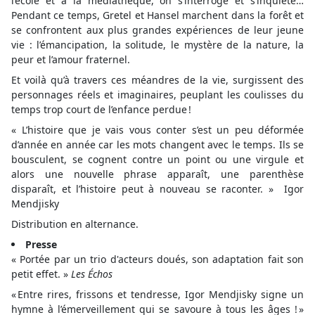
l’école et à la médiathèque, on s’interroge et s’inquiète…
Pendant ce temps, Gretel et Hansel marchent dans la forêt et
se confrontent aux plus grandes expériences de leur jeune
vie : l’émancipation, la solitude, le mystère de la nature, la
peur et l’amour fraternel.
Et voilà qu’à travers ces méandres de la vie, surgissent des
personnages réels et imaginaires, peuplant les coulisses du
temps trop court de l’enfance perdue !
« L’histoire que je vais vous conter s’est un peu déformée
d’année en année car les mots changent avec le temps. Ils se
bousculent, se cognent contre un point ou une virgule et
alors une nouvelle phrase apparaît, une parenthèse
disparaît, et l’histoire peut à nouveau se raconter. » Igor
Mendjisky
Distribution en alternance.
Presse
« Portée par un trio d'acteurs doués, son adaptation fait son
petit effet. »
Les Échos
« Entre rires, frissons et tendresse, Igor Mendjisky signe un
hymne à l’émerveillement qui se savoure à tous les âges ! »