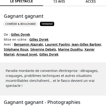
LE SPECTACLE
13 AVIS
ACCÈS
Gagnant gagnant
COMÉDIE & BOULEVARD
TERMINÉ
De :
Gilles Dyrek
Mise en scène :
Gilles Dyrek
Avec :
Benjamin Alazraki,
Laurent Paolini,
Jean-Gilles Barbier,
Stéphane Roux,
Séverine Debels,
Marine Duséhu,
Xavier
Martel,
Arnaud Joyet,
Gilles Dyrek
Parodie mordante de convention d’entreprise : dérapages,
craquages, problèmes techniques et autres situations
incontrôlables s’enchaînent... et le fiasco devient un vrai
spectacle !
Gagnant gagnant - Photographies