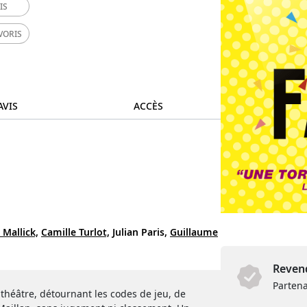
IS
VORIS
AVIS
ACCÈS
 Mallick,
Camille Turlot,
Julian Paris,
Guillaume
Revend
Partena
 théâtre, détournant les codes de jeu, de