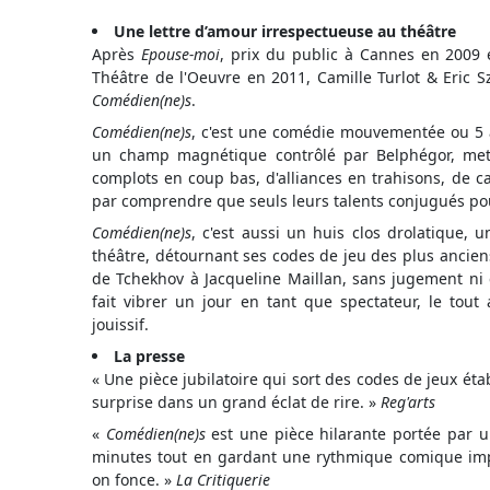
Une lettre d’amour irrespectueuse au théâtre
Après
Epouse-moi
, prix du public à Cannes en 2009
Théâtre de l'Oeuvre en 2011, Camille Turlot & Eric S
Comédien(ne)s
.
Comédien(ne)s
, c'est une comédie mouvementée ou 5 a
un champ magnétique contrôlé par Belphégor, mett
complots en coup bas, d'alliances en trahisons, de ca
par comprendre que seuls leurs talents conjugués pour
Comédien(ne)s
, c'est aussi un huis clos drolatique, 
théâtre, détournant ses codes de jeu des plus ancien
de Tchekhov à Jacqueline Maillan, sans jugement n
fait vibrer un jour en tant que spectateur, le tou
jouissif.
La presse
« Une pièce jubilatoire qui sort des codes de jeux étab
surprise dans un grand éclat de rire. »
Reg'arts
«
Comédien(ne)s
est une pièce hilarante portée par un
minutes tout en gardant une rythmique comique imp
on fonce. »
La Critiquerie