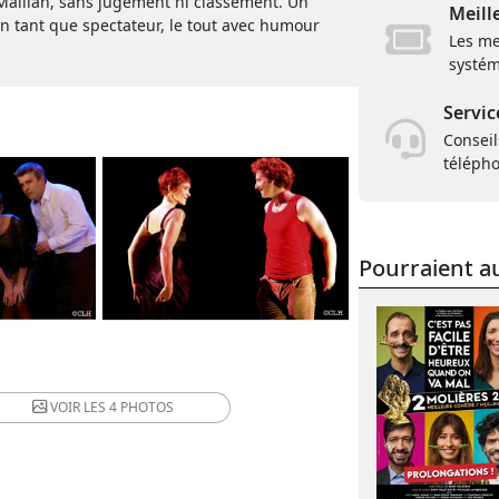
Maillan, sans jugement ni classement. Un
Meill
en tant que spectateur, le tout avec humour
Les me
systém
Servic
Conseil
téléph
Pourraient au
VOIR LES
4 PHOTOS