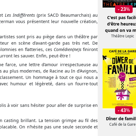
- 23
%
 et
Les Indifférents
(prix SACD Beaumarchais) au
C'est pas facil
zerman vous présentent leur nouvelle création,
d'être heureu
quand on va m
Théâtre Lepic
rtistes sont pris au piège dans un théâtre par
eur en scène d’avant-garde pas très net. De
lomnies en flatteries, ces
Comédien(ne)s
finiront
ront les sauver. Enfin, peut-être !
une farce, une lettre d’amour irrespectueuse au
s au plus modernes, de Racine au In d’Avignon,
i classement. Un hommage à tout ce qui nous a
t avec humour et légèreté, dans un fourre-tout
lis à voir sans hésiter pour aller de surprise en
- 43
%
Dîner de famil
 casting brillant. La tension grimpe au fil des
Café de la Gare
lacable. On n’hésite pas une seule seconde et