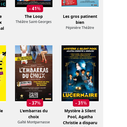
- 41
%
e
The Loop
Les gros patinent
Théâtre Saint-Georges
x
bien
Pépinière Théâtre
al
- 37
%
- 31
%
le
L'embarras du
Mystère à Silent
choix
Pool, Agatha
Gaîté Montparnasse
Christie a disparu