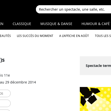
IN
CLASSIQUE
MUSIQUE & DANSE
HUMOUR & CAFÉ 
VEAUTÉS
LES SUCCÈS DU MOMENT
A L’AFFICHE EN AOÛT
TOUS LES 
)s
Spectacle term
is 11e
 au 29 décembre 2014
OS