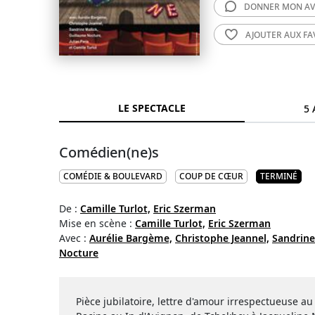
DONNER MON
AV
AJOUTER AUX
FA
LE SPECTACLE
5 
Comédien(ne)s
COMÉDIE & BOULEVARD
COUP DE CŒUR
TERMINÉ
De :
Camille Turlot,
Eric Szerman
Mise en scène :
Camille Turlot,
Eric Szerman
Avec :
Aurélie Bargème,
Christophe Jeannel,
Sandrine
Nocture
Pièce jubilatoire, lettre d'amour irrespectueuse au