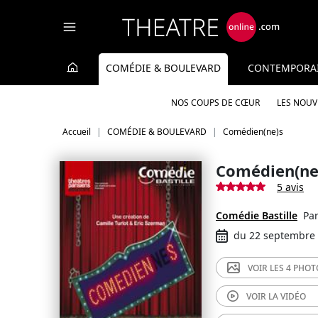
Panneau de gestion des cookies
COMÉDIE & BOULEVARD
CONTEMPORA
NOS COUPS DE CŒUR
LES NOU
Accueil
COMÉDIE & BOULEVARD
Comédien(ne)s
Comédien(ne
5 avis
Comédie Bastille
Par
du 22 septembre
VOIR LES
4 PHOT
VOIR LA
VIDÉO