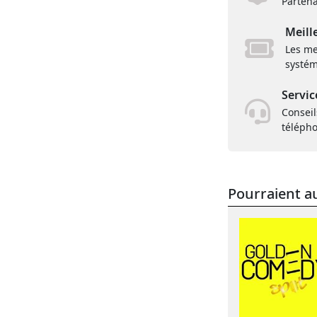
Partena
Meill
Les me
systém
Servic
Conseil
téléph
Pourraient au