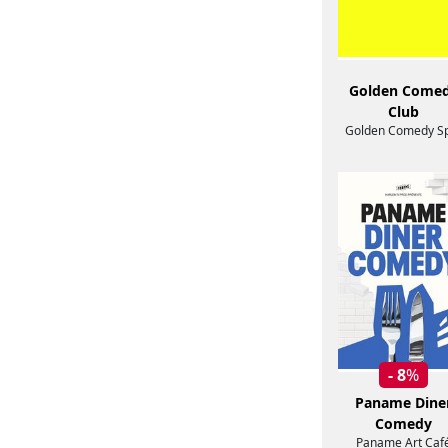
Golden Come
Club
Golden Comedy S
- 8
%
Paname Dine
Comedy
Paname Art Caf