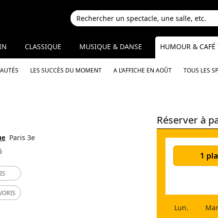
IN
CLASSIQUE
MUSIQUE & DANSE
HUMOUR & CAFÉ 
EAUTÉS
LES SUCCÈS DU MOMENT
A L’AFFICHE EN AOÛT
TOUS LES S
Réserver à pa
ue
Paris 3e
6
1 pla
IS
VORIS
Lun.
Mar