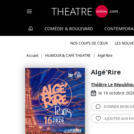
Panneau de gestion des cookies
COMÉDIE & BOULEVARD
CONTEMPORA
NOS COUPS DE CŒUR
LES NOUV
Accueil
HUMOUR & CAFÉ THEATRE
Algé'Rire
Algé'Rire
Théâtre Le Républiq
le 16 octobre 202
DONNER MON
AV
AJOUTER AUX
FA