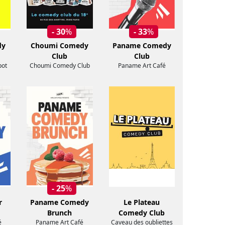
- 30
%
- 33
%
dy
Choumi Comedy
Paname Comedy
Club
Club
pot
Choumi Comedy Club
Paname Art Café
- 25
%
r
Paname Comedy
Le Plateau
Brunch
Comedy Club
é
Paname Art Café
Caveau des oubliettes