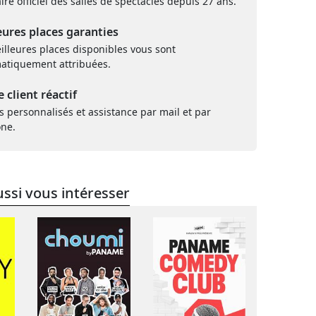
ire officiel des salles de spectacles depuis 27 ans.
eures places garanties
illeures places disponibles vous sont
atiquement attribuées.
e client réactif
s personnalisés et assistance par mail et par
one.
ssi vous intéresser