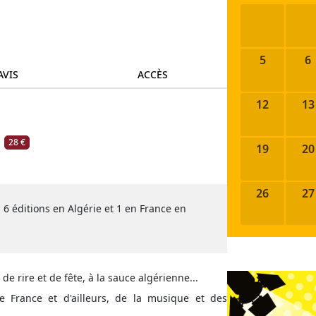
5
6
AVIS
ACCÈS
12
13
28 €
19
20
26
27
u 6 éditions en Algérie et 1 en France en
de rire et de fête, à la sauce algérienne...
e France et d'ailleurs, de la musique et des