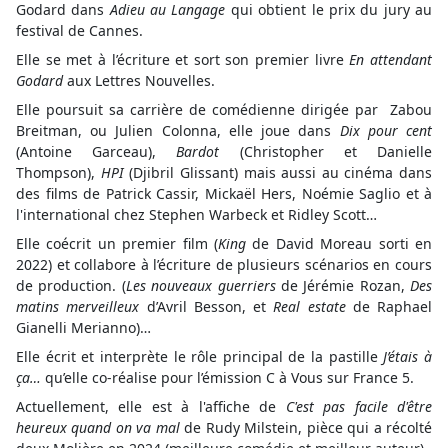
Godard dans
Adieu au Langage
qui obtient le prix du jury au
festival de Cannes.
Elle se met à l’écriture et sort son premier livre
En attendant
Godard
aux Lettres Nouvelles.
Elle poursuit sa carrière de comédienne dirigée par Zabou
Breitman, ou Julien Colonna, elle joue dans
Dix pour cent
(Antoine Garceau),
Bardot
(Christopher et Danielle
Thompson),
HPI
(Djibril Glissant) mais aussi au cinéma dans
des films de Patrick Cassir, Mickaël Hers, Noémie Saglio et à
l'international chez Stephen Warbeck et Ridley Scott…
Elle coécrit un premier film (
King
de David Moreau sorti en
2022) et collabore à l’écriture de plusieurs scénarios en cours
de production. (
Les nouveaux guerriers
de Jérémie Rozan,
Des
matins merveilleux
d’Avril Besson, et
Real estate
de Raphael
Gianelli Merianno)…
Elle écrit et interprète le rôle principal de la pastille
J’étais à
ça…
qu’elle co-réalise pour l’émission C à Vous sur France 5.
Actuellement, elle est à l'affiche de
C'est pas facile d'être
heureux quand on va mal
de Rudy Milstein, pièce qui a récolté