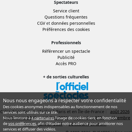
Spectateurs
Service client
Questions fréquentes
CGV
et
données personnelles
Préférences des cookies
Professionnels
Référencer un spectacle
Publicité
Accès PRO
+ de sorties culturelles
Nous nous engageons à respecter votre confidentialité
Des cookies anonymes indispensables au fonctionnement de nos
Calendrier des spectacles à Paris et en Île-de-France :
août 2026
services sont utilisés sur ce site.
septembre 2026
octobre 2026
novembre 2026
décembre
Nous limitons à
4 partenaires
l’usage de cookies tiers, en fonction
de
vos préférences
, afin d'étudier notre audience pour améliorer nos
2026
janvier 2027
Sélection Adhérent
services et diffuser des vidéos.