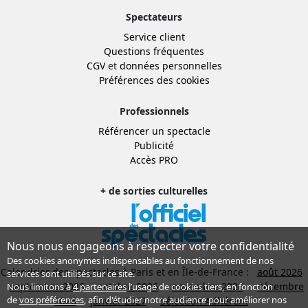
Spectateurs
Service client
Questions fréquentes
CGV
et
données personnelles
Préférences des cookies
Professionnels
Référencer un spectacle
Publicité
Accès PRO
+ de sorties culturelles
Nous nous engageons à respecter votre confidentialité
Des cookies anonymes indispensables au fonctionnement de nos
Calendrier des spectacles à Paris et en Île-de-France :
août 2026
services sont utilisés sur ce site.
septembre 2026
octobre 2026
novembre 2026
décembre
Nous limitons à
4 partenaires
l’usage de cookies tiers, en fonction
de
vos préférences
, afin d'étudier notre audience pour améliorer nos
2026
janvier 2027
Sélection Adhérent