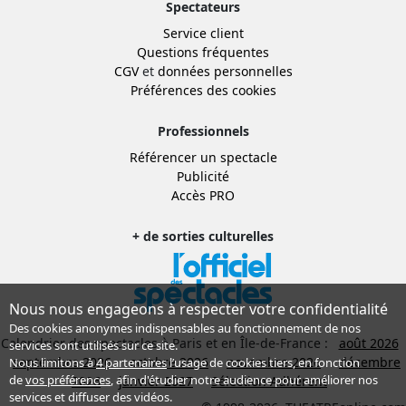
Spectateurs
Service client
Questions fréquentes
CGV
et
données personnelles
Préférences des cookies
Professionnels
Référencer un spectacle
Publicité
Accès PRO
+ de sorties culturelles
Nous nous engageons à respecter votre confidentialité
Des cookies anonymes indispensables au fonctionnement de nos
Calendrier des spectacles à Paris et en Île-de-France :
août 2026
services sont utilisés sur ce site.
septembre 2026
octobre 2026
novembre 2026
décembre
Nous limitons à
4 partenaires
l’usage de cookies tiers, en fonction
de
vos préférences
, afin d'étudier notre audience pour améliorer nos
2026
janvier 2027
Sélection Adhérent
services et diffuser des vidéos.