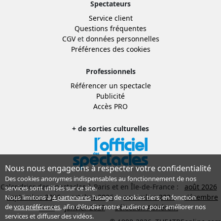
Spectateurs
Service client
Questions fréquentes
CGV
et
données personnelles
Préférences des cookies
Professionnels
Référencer un spectacle
Publicité
Accès PRO
+ de sorties culturelles
Nous nous engageons à respecter votre confidentialité
Des cookies anonymes indispensables au fonctionnement de nos
Calendrier des spectacles à Paris et en Île-de-France :
août 2026
services sont utilisés sur ce site.
septembre 2026
octobre 2026
novembre 2026
décembre
Nous limitons à
4 partenaires
l’usage de cookies tiers, en fonction
de
vos préférences
, afin d'étudier notre audience pour améliorer nos
2026
janvier 2027
Sélection Adhérent
services et diffuser des vidéos.