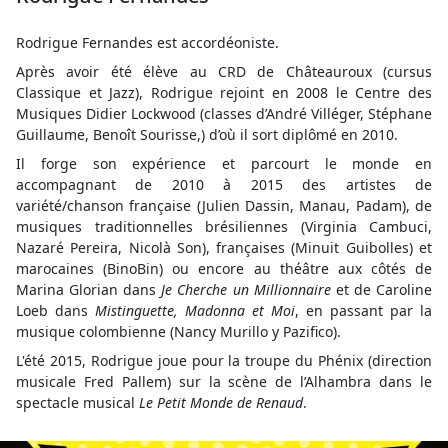
Rodrigue Fernandes est accordéoniste.
Après avoir été élève au CRD de Châteauroux (cursus
Classique et Jazz), Rodrigue rejoint en 2008 le Centre des
Musiques Didier Lockwood (classes d’André Villéger, Stéphane
Guillaume, Benoît Sourisse,) d’où il sort diplômé en 2010.
Il forge son expérience et parcourt le monde en
accompagnant de 2010 à 2015 des artistes de
variété/chanson française (Julien Dassin, Manau, Padam), de
musiques traditionnelles brésiliennes (Virginia Cambuci,
Nazaré Pereira, Nicolà Son), françaises (Minuit Guibolles) et
marocaines (BinoBin) ou encore au théâtre aux côtés de
Marina Glorian dans
Je Cherche un Millionnaire
et de Caroline
Loeb dans
Mistinguette, Madonna et Moi
, en passant par la
musique colombienne (Nancy Murillo y Pazifico).
L'été 2015, Rodrigue joue pour la troupe du Phénix (direction
musicale Fred Pallem) sur la scène de l’Alhambra dans le
spectacle musical
Le Petit Monde de Renaud
.