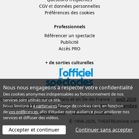
CGV
et
données personnelles
Préférences des cookies
Professionnels
Référencer un spectacle
Publicité
Accès PRO
+ de sorties culturelles
Nous nous engageons à respecter votre confidentialité
Des cookies anonymes indispensables au fonctionnement de nos
Calendrier des spectacles à Paris et en Île-de-France :
août 2026
services sont utilisés sur ce site.
septembre 2026
octobre 2026
novembre 2026
décembre
Nous limitons à
4 partenaires
l’usage de cookies tiers, en fonction
de
vos préférences
, afin d'étudier notre audience pour améliorer nos
2026
janvier 2027
Sélection Adhérent
services et diffuser des vidéos.
© 1998-2026, THEATREonline.com
Accepter et continuer
Continuer sans accepter