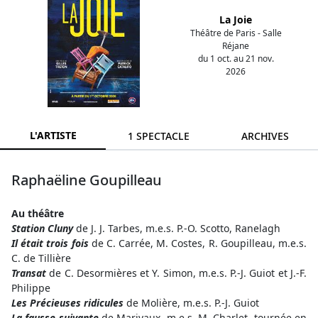
La Joie
Théâtre de Paris - Salle
Réjane
du 1 oct. au 21 nov.
2026
L'ARTISTE
1 SPECTACLE
ARCHIVES
Raphaëline Goupilleau
Au
théâtre
Station Cluny
de J. J. Tarbes, m.e.s. P.-O. Scotto, Ranelagh
Il était trois fois
de C. Carrée, M. Costes, R. Goupilleau, m.e.s.
C. de Tillière
Transat
de C. Desormières et Y. Simon, m.e.s. P.-J. Guiot et J.-F.
Philippe
Les Précieuses ridicules
de Molière, m.e.s. P.-J. Guiot
La fausse suivante
de Marivaux, m.e.s. M. Charlet, tournée en