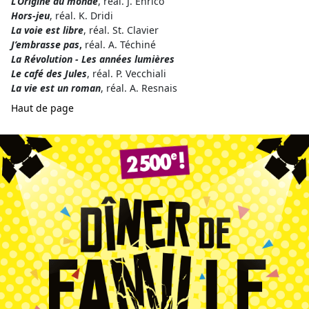
L’Origine du monde
, réal. J. Enrico
Hors-jeu
, réal. K. Dridi
La voie est libre
, réal. St. Clavier
J’embrasse pas
,
réal. A. Téchiné
La Révolution - Les années lumières
Le café des Jules
, réal. P. Vecchiali
La vie est un roman
, réal. A. Resnais
Haut de page