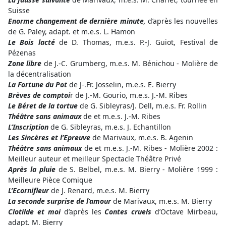
Suisse
Enorme changement de dernière minute
,
d’après les nouvelles
de G. Paley, adapt. et m.e.s. L. Hamon
Le Bois lacté
de D. Thomas, m.e.s. P.-J. Guiot, Festival de
Pézenas
Zone libre
de J.-C. Grumberg, m.e.s. M. Bénichou - Molière de
la décentralisation
La Fortune du Pot
de J-.Fr. Josselin, m.e.s. E. Bierry
Brèves de comptoi
r de J.-M. Gourio, m.e.s. J.-M. Ribes
Le Béret de la tortue
de G. Sibleyras/J. Dell, m.e.s. Fr. Rollin
Théâtre sans animaux
de et m.e.s. J.-M. Ribes
L’Inscription
de G. Sibleyras, m.e.s. J. Echantillon
Les Sincères et l’Epreuve
de Marivaux, m.e.s. B. Agenin
Théâtre sans animaux
de et m.e.s. J.-M. Ribes - Molière 2002 :
Meilleur auteur et meilleur Spectacle Théâtre Privé
Après la pluie
de S. Belbel, m.e.s. M. Bierry - Molière 1999 :
Meilleure Pièce Comique
L’Ecornifleur
de J. Renard, m.e.s. M. Bierry
La seconde surprise de l’amour
de Marivaux, m.e.s. M. Bierry
Clotilde et moi
d’après les
Contes cruels
d’Octave Mirbeau,
adapt. M. Bierry