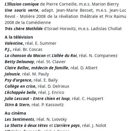
L’Illusion comique
de Pierre Corneille, m.e.s. Marion Bierry
Une souris verte
, adapt. Jean-Marie Besset, m.e.s. Jean-Luc
Revol - Molière 2008 de la révélation théâtrale et Prix Raimu
2008 de la Comédienne
Très chère Mathilde
d'Israel Horovitz, m.e.s. Ladislas Chollat
A la télévision
Valentine
,
réal. E. Summer
P
.J.,
réal. Br. Coscas
La chanson du Macon
et
L’allée du Roi
, réal. N. Companeez
Betty Delaunay
, réal. St. Clavier
Claire Bellac, médecin de famille
, réal. D. Albert
Jalousie
,
réal. M. Pauly
Psy d’urgence
,
réal. E. Baily
Collège en crise
,
réal. D. Delrieux
L’échappée belle
, réal. J. Enrico
Julie Lescaut - Entre chien et loup
, réal. C. Huppert
Stirn & Stern
, réal. P. Kassovitz
Au cinéma
Les Sentiments
, réal. N. Lvovsky
La Shatte à deux têtes
et
L’arrière pays
, réal. J. Nolot