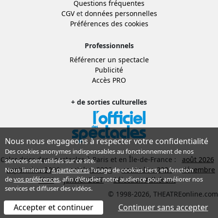
Questions fréquentes
CGV
et
données personnelles
Préférences des cookies
Professionnels
Référencer un spectacle
Publicité
Accès PRO
+ de sorties culturelles
Nous nous engageons à respecter votre confidentialité
Des cookies anonymes indispensables au fonctionnement de nos
Calendrier des spectacles à Paris et en Île-de-France :
août 2026
services sont utilisés sur ce site.
septembre 2026
octobre 2026
novembre 2026
décembre
Nous limitons à
4 partenaires
l’usage de cookies tiers, en fonction
de
vos préférences
, afin d'étudier notre audience pour améliorer nos
2026
janvier 2027
Sélection Adhérent
services et diffuser des vidéos.
© 1998-2026, THEATREonline.com
Accepter et continuer
Continuer sans accepter