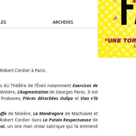
LES
ARCHIVES
 Robert Cordier à Paris.
ns du Théâtre de l’Éveil notamment
Exercices de
Molière,
L’Augmentation
de Georges Perec. Il est
Prokoviev,
Pièces détachées Oulipo
et
Vian v’là
uffe
de Molière,
La Mandragore
de Machiavel et
 Robert Cordier dans
La Putain Respectueuse
de
moi
, un one man show satirique qui l’a emmené