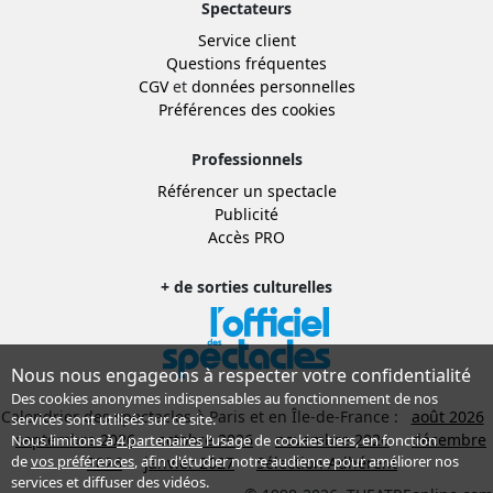
Spectateurs
Service client
Questions fréquentes
CGV
et
données personnelles
Préférences des cookies
Professionnels
Référencer un spectacle
Publicité
Accès PRO
+ de sorties culturelles
Nous nous engageons à respecter votre confidentialité
Des cookies anonymes indispensables au fonctionnement de nos
Calendrier des spectacles à Paris et en Île-de-France :
août 2026
services sont utilisés sur ce site.
septembre 2026
octobre 2026
novembre 2026
décembre
Nous limitons à
4 partenaires
l’usage de cookies tiers, en fonction
de
vos préférences
, afin d'étudier notre audience pour améliorer nos
2026
janvier 2027
Sélection Adhérent
services et diffuser des vidéos.