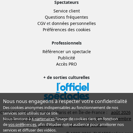
Spectateurs
Service client
Questions fréquentes
CGV
et
données personnelles
Préférences des cookies
Professionnels
Référencer un spectacle
Publicité
Accès PRO
+ de sorties culturelles
Nous nous engageons à respecter votre confidentialité
Des cookies anonymes indispensables au fonctionnement de nos
Calendrier des spectacles à Paris et en Île-de-France :
août 2026
services sont utilisés sur ce site.
septembre 2026
octobre 2026
novembre 2026
décembre
Nous limitons à
4 partenaires
l’usage de cookies tiers, en fonction
de
vos préférences
, afin d'étudier notre audience pour améliorer nos
2026
janvier 2027
Sélection Adhérent
services et diffuser des vidéos.