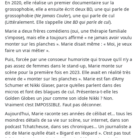
En 2020, elle réalise un premier documentaire sur la
grossophobie, elle a ensuite écrit deux BD, une qui parle de
grossophobie (
Ne Jamais Couler
), une qui parle de cul
(Littéralement. Elle s’appelle
Une BD qui parle de cul
).
Marie a deux frères comédiens (oui, une thérapie familiale
s’impose), mais elle a toujours affirmé « ne jamais avoir voulu
monter sur les planches ». Marie disait même : « Moi, je veux
faire un vrai métier ».
Puis, forcée par une consoeur humoriste qui trouve qu’il n’y a
pas assez de femmes dans le stand-up, Marie monte sur
scène pour la première fois en 2023. Elle avait en réalité très
envie de « monter sur les planches ». Marie est fan d’Amy
Schumer et Nikki Glaser, parce qu’elles parlent dans des
micros et font des blagues de cul. Présentera-t-elle les
Golden Globes un jour comme son idole Nikki ? Non.
Vraiment c’est IMPOSSIBLE. Faut pas déconner.
Aujourd’hui, Marie raconte ses années de célibat et… tous les
moindres détails de sa vie sur scène, sur internet, dans son
podcast Tchatcheuse, dans ses chroniques… Un journaliste a
dit de Marie qu’elle était « Bigard en léopard ». C’est pas tout