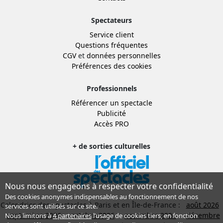
Spectateurs
Service client
Questions fréquentes
CGV
et
données personnelles
Préférences des cookies
Professionnels
Référencer un spectacle
Publicité
Accès PRO
+ de sorties culturelles
Nous nous engageons à respecter votre confidentialité
Des cookies anonymes indispensables au fonctionnement de nos
Calendrier des spectacles à Paris et en Île-de-France :
août 2026
services sont utilisés sur ce site.
septembre 2026
octobre 2026
novembre 2026
décembre
Nous limitons à
4 partenaires
l’usage de cookies tiers, en fonction