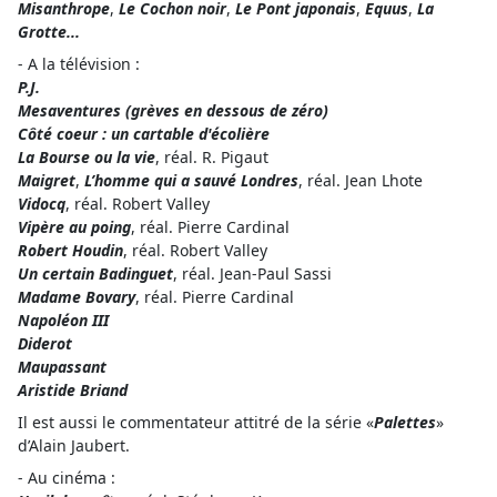
Misanthrope
,
Le Cochon noir
,
Le Pont japonais
,
Equus
,
La
Grotte...
- A la télévision :
P.J.
Mesaventures (grèves en dessous de zéro)
Côté coeur : un cartable d'écolière
La Bourse ou la vie
, réal. R. Pigaut
Maigret
,
L’homme qui a sauvé Londres
, réal. Jean Lhote
Vidocq
, réal. Robert Valley
Vipère au poing
, réal. Pierre Cardinal
Robert Houdin
, réal. Robert Valley
Un certain Badinguet
, réal. Jean-Paul Sassi
Madame Bovary
, réal. Pierre Cardinal
Napoléon III
Diderot
Maupassant
Aristide Briand
Il est aussi le commentateur attitré de la série «
Palettes
»
d’Alain Jaubert.
- Au cinéma :