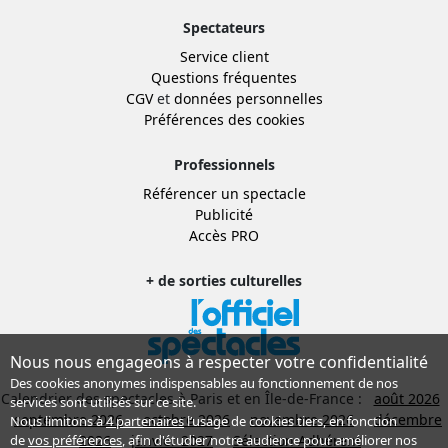
Spectateurs
Service client
Questions fréquentes
CGV
et
données personnelles
Préférences des cookies
Professionnels
Référencer un spectacle
Publicité
Accès PRO
+ de sorties culturelles
Nous nous engageons à respecter votre confidentialité
Des cookies anonymes indispensables au fonctionnement de nos
Calendrier des spectacles à Paris et en Île-de-France :
août 2026
services sont utilisés sur ce site.
septembre 2026
octobre 2026
novembre 2026
décembre
Nous limitons à
4 partenaires
l’usage de cookies tiers, en fonction
de
vos préférences
, afin d'étudier notre audience pour améliorer nos
2026
janvier 2027
Sélection Adhérent