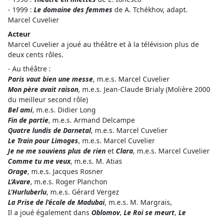
- 1999 :
Le domaine des femmes
de A. Tchékhov, adapt.
Marcel Cuvelier
Acteur
Marcel Cuvelier a joué au théâtre et à la télévision plus de
deux cents rôles.
- Au théâtre :
Paris vaut bien une messe
, m.e.s. Marcel Cuvelier
Mon père avait raison
, m.e.s. Jean-Claude Brialy (Molière 2000
du meilleur second rôle)
Bel ami
, m.e.s. Didier Long
Fin de partie
, m.e.s. Armand Delcampe
Quatre lundis de Darnetal
, m.e.s. Marcel Cuvelier
Le Train pour Limoges
, m.e.s. Marcel Cuvelier
Je ne me souviens plus de rien
et
Clara
, m.e.s. Marcel Cuvelier
Comme tu me veux
, m.e.s. M. Atias
Orage
, m.e.s. Jacques Rosner
L’Avare
, m.e.s. Roger Planchon
L’Hurluberlu
, m.e.s. Gérard Vergez
La Prise de l’école de Madubai
, m.e.s. M. Margrais,
Il a joué également dans
Oblomov
,
Le Roi se meurt
,
Le