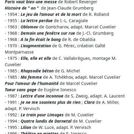
Paris vaut bien une messe
de Robert Reverger
Histoire de " on "
de Jean-Claude Grumberg
- 1954 :
Le jeu de l’amour et de la mort
de R. Rolland
- 1955 :
La lettre perdue
de I.-L. Caragiale
- 1963 :
Oblomov
de Gontcharov, adapt. Marcel Cuvelier
- 1968 :
Demain une fenêtre sur rue
de J.-Cl. Grumberg
- 1968 :
A la fin était le bang
de R. de Obaldia
- 1970 :
L’augmentation
de G. Pérec, création Gaîté
Montparnasse
- 1975 :
Elle, elle et elle
de C. Vallabrègues, montage M.
Cuvelier
- 1985 :
Rhapsodie béton
de G. Michel
- 1985 :
Ma femme
de A. Tchékhov, adapt. Marcel Cuvelier
Pour l'amour de l'humanité
de Marcel Cuvelier
Tueur sans gage
de Eugène Ionesco
- 1987 :
Lettre d’une inconnue
de S. Zweig, adapt. A. Laurent
- 1991 :
Je ne me souviens plus de rien
;
Clara
de A. Miller,
adapt. P. Vervisch
- 1992 :
Le train pour Limoges
de M. Cuvelier
- 1994 :
Quatre lundis de Darnetal
de M. Cuvelier
- 1995 :
Lilian
de W. Luce, adapt. P. Vervisch
- 1996 :
Théâtre en miettes
de E. Ionesco