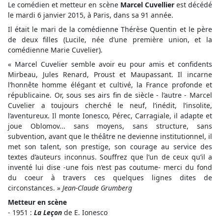
Le comédien et metteur en scène
Marcel Cuvellier
est décédé
le mardi 6 janvier 2015, à Paris, dans sa 91 année.
Il était le mari de la comédienne Thérèse Quentin et le père
de deux filles (Lucile, née d’une première union, et la
comédienne Marie Cuvelier).
« Marcel Cuvelier semble avoir eu pour amis et confidents
Mirbeau, Jules Renard, Proust et Maupassant. Il incarne
l’honnête homme élégant et cultivé, la France profonde et
républicaine. Or, sous ses airs fin de siècle - l’autre - Marcel
Cuvelier a toujours cherché le neuf, l’inédit, l’insolite,
l’aventureux. Il monte Ionesco, Pérec, Carragiale, il adapte et
joue Oblomov... sans moyens, sans structure, sans
subvention, avant que le théâtre ne devienne institutionnel, il
met son talent, son prestige, son courage au service des
textes d’auteurs inconnus. Souffrez que l’un de ceux qu’il a
inventé lui dise -une fois n’est pas coutume- merci du fond
du coeur à travers ces quelques lignes dites de
circonstances. »
Jean-Claude Grumberg
Metteur en scène
- 1951 :
La Leçon
de E. Ionesco