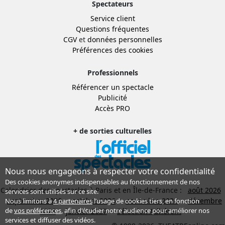
Spectateurs
Service client
Questions fréquentes
CGV
et
données personnelles
Préférences des cookies
Professionnels
Référencer un spectacle
Publicité
Accès PRO
+ de sorties culturelles
Nous nous engageons à respecter votre confidentialité
Des cookies anonymes indispensables au fonctionnement de nos
Calendrier des spectacles à Paris et en Île-de-France :
août 2026
services sont utilisés sur ce site.
septembre 2026
octobre 2026
novembre 2026
décembre
Nous limitons à
4 partenaires
l’usage de cookies tiers, en fonction
de
vos préférences
, afin d'étudier notre audience pour améliorer nos
2026
janvier 2027
Sélection Adhérent
services et diffuser des vidéos.