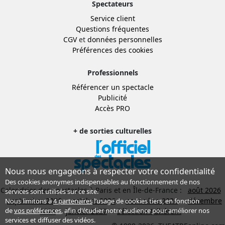
Spectateurs
Service client
Questions fréquentes
CGV
et
données personnelles
Préférences des cookies
Professionnels
Référencer un spectacle
Publicité
Accès PRO
+ de sorties culturelles
Nous nous engageons à respecter votre confidentialité
Des cookies anonymes indispensables au fonctionnement de nos
Calendrier des spectacles à Paris et en Île-de-France :
août 2026
services sont utilisés sur ce site.
septembre 2026
octobre 2026
novembre 2026
décembre
Nous limitons à
4 partenaires
l’usage de cookies tiers, en fonction
de
vos préférences
, afin d'étudier notre audience pour améliorer nos
2026
janvier 2027
Sélection Adhérent
services et diffuser des vidéos.