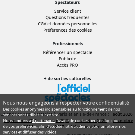
Spectateurs
Service client
Questions fréquentes
CGV
et
données personnelles
Préférences des cookies
Professionnels
Référencer un spectacle
Publicité
Accès PRO
+ de sorties culturelles
Nous nous engageons à respecter votre confidentialité
Des cookies anonymes indispensables au fonctionnement de nos
Calendrier des spectacles à Paris et en Île-de-France :
août 2026
services sont utilisés sur ce site.
septembre 2026
octobre 2026
novembre 2026
décembre
Nous limitons à
4 partenaires
l’usage de cookies tiers, en fonction
de
vos préférences
, afin d'étudier notre audience pour améliorer nos
2026
janvier 2027
Sélection Adhérent
services et diffuser des vidéos.