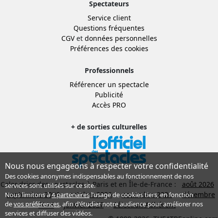
Spectateurs
Service client
Questions fréquentes
CGV
et
données personnelles
Préférences des cookies
Professionnels
Référencer un spectacle
Publicité
Accès PRO
+ de sorties culturelles
Nous nous engageons à respecter votre confidentialité
Des cookies anonymes indispensables au fonctionnement de nos
Calendrier des spectacles à Paris et en Île-de-France :
août 2026
services sont utilisés sur ce site.
septembre 2026
octobre 2026
novembre 2026
décembre
Nous limitons à
4 partenaires
l’usage de cookies tiers, en fonction
de
vos préférences
, afin d'étudier notre audience pour améliorer nos
2026
janvier 2027
Sélection Adhérent
services et diffuser des vidéos.