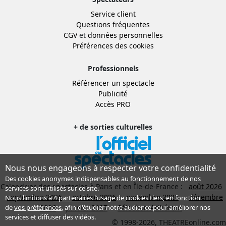
Service client
Questions fréquentes
CGV
et
données personnelles
Préférences des cookies
Professionnels
Référencer un spectacle
Publicité
Accès PRO
+ de sorties culturelles
Nous nous engageons à respecter votre confidentialité
Des cookies anonymes indispensables au fonctionnement de nos
Calendrier des spectacles à Paris et en Île-de-France :
août 2026
services sont utilisés sur ce site.
septembre 2026
octobre 2026
novembre 2026
décembre
Nous limitons à
4 partenaires
l’usage de cookies tiers, en fonction
de
vos préférences
, afin d'étudier notre audience pour améliorer nos
2026
janvier 2027
Sélection Adhérent
services et diffuser des vidéos.
© 1998-2026, THEATREonline.com